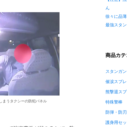
ん
徐々に品薄
最強スタン
商品カテ
スタンガン
催涙スプレ
熊撃退スプ
しまうタクシーの防犯パネル
特殊警棒
防弾・防刃
護身用セッ