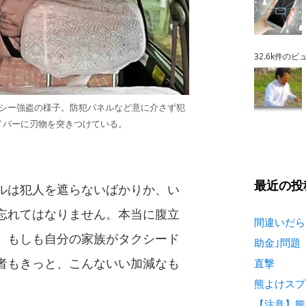
32.6k件のビ
クシー強盗の様子。防犯パネルなど意に介さず犯
イバーに刃物を突きつけている。
最近の投
ルは犯人を遮らないばかりか、い
忘れてはなりません。本当に腹立
間違いだら
。もしも自分の家族がタクシード
助金｣問題
者もきっと、こんないい加減なも
直撃
熊よけスプ
【注意】熊