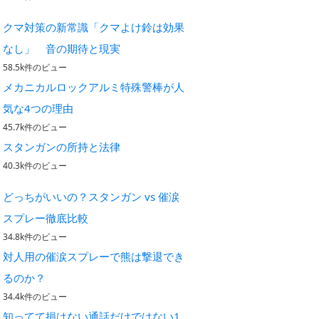
クマ対策の新常識「クマよけ鈴は効果
なし」 音の期待と現実
58.5k件のビュー
メカニカルロックアルミ特殊警棒が人
気な4つの理由
45.7k件のビュー
スタンガンの所持と法律
40.3k件のビュー
どっちがいいの？スタンガン vs 催涙
スプレー徹底比較
34.8k件のビュー
対人用の催涙スプレーで熊は撃退でき
るのか？
34.4k件のビュー
知ってて損はない通話だけではない1