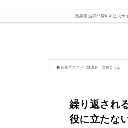
護身用品専門店KSP公式サ
店長ブログ
>
護身・防犯コラム


繰り返され
役に立たな