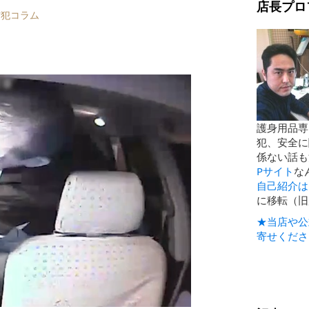
店長プロ
防犯コラム
護身用品専
犯、安全に
係ない話も
Pサイト
な
自己紹介は
に移転（旧
★当店や公
寄せくださ