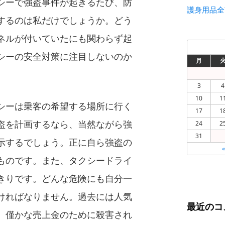
シーで強盗事件が起きるたび、防
護身用品全
するのは私だけでしょうか。どう
ネルが付いていたにも関わらず起
シーの安全対策に注目しないのか
月
3
4
10
1
シーは乗客の希望する場所に行く
17
1
盗を計画するなら、当然ながら強
24
2
31
示するでしょう。正に自ら強盗の
ものです。また、タクシードライ
きりです。どんな危険にも自分一
ければなりません。過去には人気
最近のコ
、僅かな売上金のために殺害され