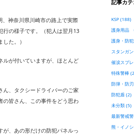
記事カテ
KSP
(188)
日未明、神奈川県川崎市の路上で実際
護身用品
犯行の様子です。（犯人は翌月13
護身・防
ました。）
スタンガ
ネルが付いていますが、ほとんど
催涙スプ
特殊警棒
(
防弾・防
さん、タクシードライバーのご家
防犯盾
(2)
者の皆さん、この事件をどう思わ
未分類
(5)
最新警戒
熊・イノ
すが、あの形だけの防犯パネルっ