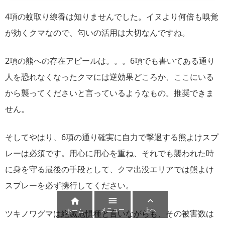
4項の蚊取り線香は知りませんでした。イヌより何倍も嗅覚
が効くクマなので、匂いの活用は大切なんですね。
2項の熊への存在アピールは。。。6項でも書いてある通り
人を恐れなくなったクマには逆効果どころか、ここにいる
から襲ってくださいと言っているようなもの。推奨できま
せん。
そしてやはり、6項の通り確実に自力で撃退する熊よけスプ
レーは必須です。用心に用心を重ね、それでも襲われた時
に身を守る最後の手段として、クマ出没エリアでは熊よけ
スプレーを必ず携行してください。



メニュー
上へ
ホーム
ツキノワグマは絶滅危惧種と言いながらも、その被害数は