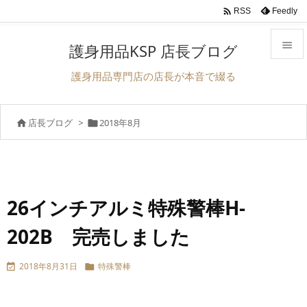

Feedly
RSS

護身用品KSP 店長ブログ

護身用品専門店の店長が本音で綴る
メニュ

店長ブログ
>
2018年8月


サイド

前へ

次へ
26インチアルミ特殊警棒H-

202B 完売しました
検索
2018年8月31日
特殊警棒

