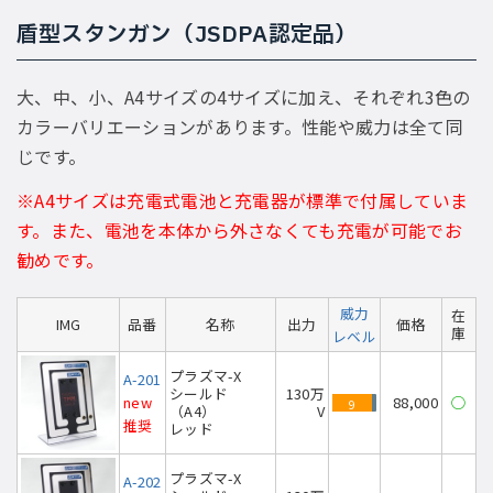
盾型スタンガン（JSDPA認定品）
大、中、小、A4サイズの4サイズに加え、それぞれ3色の
カラーバリエーションがあります。性能や威力は全て同
じです。
※A4サイズは充電式電池と充電器が標準で付属していま
す。また、電池を本体から外さなくても充電が可能でお
勧めです。
威力
在
IMG
品番
名称
出力
価格
庫
レベル
プラズマ-X
A-201
シールド
130万
new
88,000
◯
9
（A4）
V
推奨
レッド
プラズマ-X
A-202