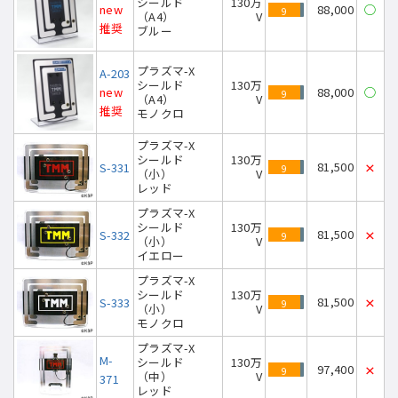
シールド
130万
new
88,000
◯
9
（A4）
V
推奨
ブルー
プラズマ-X
A-203
シールド
130万
new
88,000
◯
9
（A4）
V
推奨
モノクロ
プラズマ-X
シールド
130万
81,500
S-331
×
9
（小）
V
レッド
プラズマ-X
シールド
130万
81,500
S-332
×
9
（小）
V
イエロー
プラズマ-X
シールド
130万
81,500
S-333
×
9
（小）
V
モノクロ
プラズマ-X
M-
シールド
130万
97,400
×
9
（中）
V
371
レッド