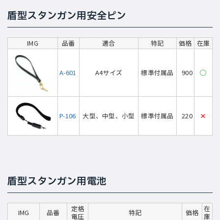
盾型スタンガン用安全ピン
IMG
品番
適合
特記
価格
在庫
A-601
A4サイズ
標準付属品
900
◯
P-106
大型、中型、小型
標準付属品
220
×
盾型スタンガン用電池
定格
在
IMG
品番
特記
価格
電圧
庫