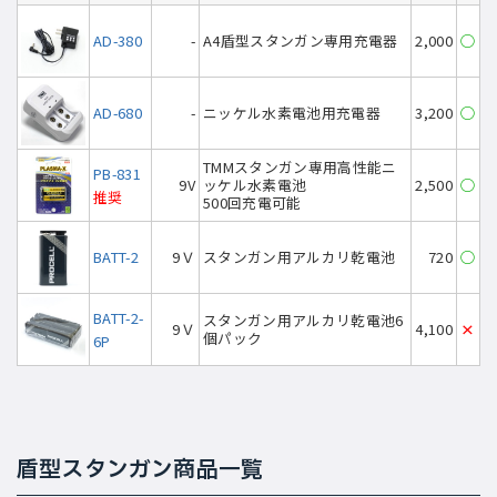
AD-380
-
A4盾型スタンガン専用充電器
2,000
◯
AD-680
-
ニッケル水素電池用充電器
3,200
◯
TMMスタンガン専用高性能ニ
PB-831
9V
ッケル水素電池
2,500
◯
推奨
500回充電可能
BATT-2
9Ｖ
スタンガン用アルカリ乾電池
720
◯
BATT-2-
スタンガン用アルカリ乾電池6
9Ｖ
4,100
×
個パック
6P
盾型スタンガン商品一覧