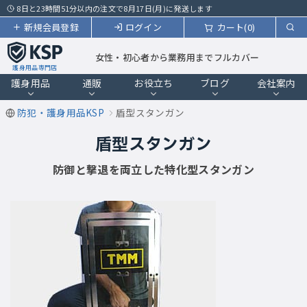
8日と23時間51分以内の注文で8月17日(月)に発送します
新規会員登録
ログイン
カート(0)
女性・初心者から業務用までフルカバー
護身用品専門店
護身用品
通販
お役立ち
ブログ
会社案内
防犯・護身用品KSP
盾型スタンガン
盾型スタンガン
防御と撃退を両立した特化型スタンガン