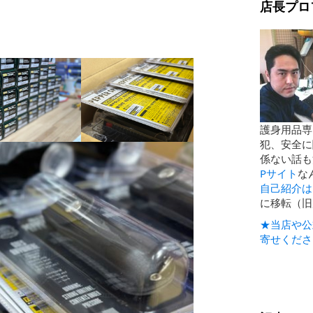
店長プロ
護身用品専
犯、安全に
係ない話も
Pサイト
な
自己紹介は
に移転（旧
★当店や公
寄せくださ