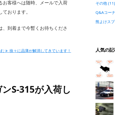
るお客様へは随時、メールで入荷
その他
(11
しております。
Q&Aコー
熊よけス
は、到着まで今暫くお待ちくださ
人気の記
読む
徐々に品薄が解消してきています！
ンS-315が入荷し