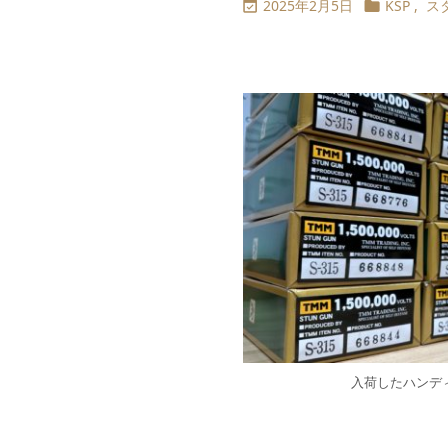
2025年2月5日
KSP
,
ス


入荷したハンディ