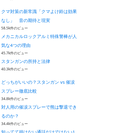
クマ対策の新常識「クマよけ鈴は効果
なし」 音の期待と現実
58.5k件のビュー
メカニカルロックアルミ特殊警棒が人
気な4つの理由
45.7k件のビュー
スタンガンの所持と法律
40.3k件のビュー
どっちがいいの？スタンガン vs 催涙
スプレー徹底比較
34.8k件のビュー
対人用の催涙スプレーで熊は撃退でき
るのか？
34.4k件のビュー
知ってて損はない通話だけではない1