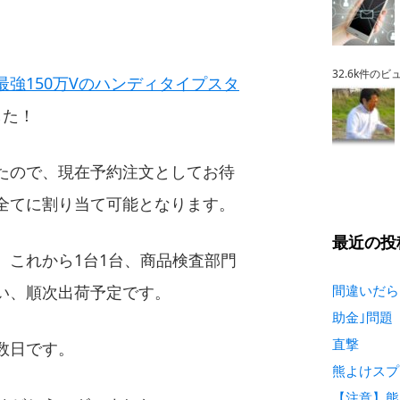
32.6k件のビ
最強150万Vのハンディタイプスタ
した！
たので、現在予約注文としてお待
全てに割り当て可能となります。
最近の投
、これから1台1台、商品検査部門
い、順次出荷予定です。
間違いだら
助金｣問題
直撃
数日です。
熊よけスプ
【注意】熊