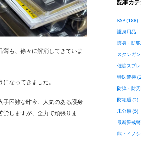
記事カテ
KSP
(188)
護身用品
護身・防
品薄も、徐々に解消してきていま
スタンガ
催涙スプ
特殊警棒
(
うになってきました。
防弾・防
防犯盾
(2)
入手困難な昨今、人気のある護身
未分類
(5)
苦労しますが、全力で頑張りま
最新警戒
熊・イノ