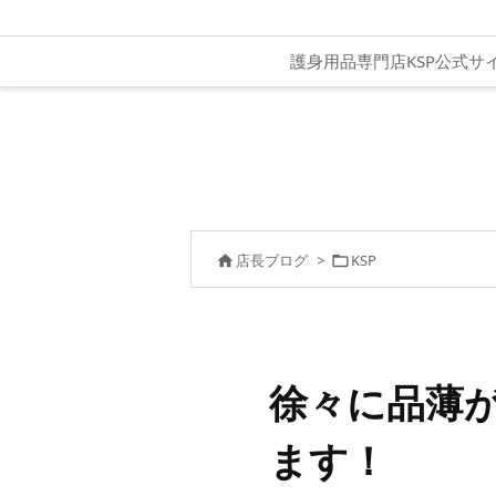
護身用品専門店KSP公式サ
店長ブログ
>
KSP


徐々に品薄
ます！