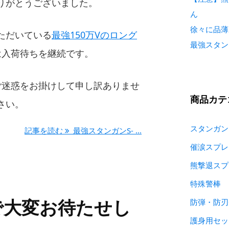
りがとうございました。
ん
徐々に品薄
ただいている
最強150万Vのロング
最強スタン
は入荷待ちを継続です。
はご迷惑をお掛けして申し訳ありませ
商品カテ
さい。
スタンガン
記事を読む
最強スタンガンS- ...
催涙スプレ
熊撃退スプ
特殊警棒
で大変お待たせし
防弾・防刃
護身用セッ