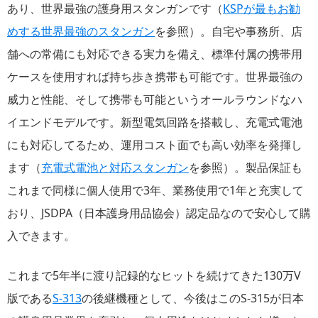
あり、世界最強の護身用スタンガンです（
KSPが最もお勧
めする世界最強のスタンガン
を参照）。自宅や事務所、店
舗への常備にも対応できる実力を備え、標準付属の携帯用
ケースを使用すれば持ち歩き携帯も可能です。世界最強の
威力と性能、そして携帯も可能というオールラウンドなハ
イエンドモデルです。新型電気回路を搭載し、充電式電池
にも対応してるため、運用コスト面でも高い効率を発揮し
ます（
充電式電池と対応スタンガン
を参照）。製品保証も
これまで同様に個人使用で3年、業務使用で1年と充実して
おり、JSDPA（日本護身用品協会）認定品なので安心して購
入できます。
これまで5年半に渡り記録的なヒットを続けてきた130万V
版である
S-313
の後継機種として、今後はこのS-315が日本