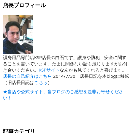
店長プロフィール
護身用品専門店KSP店長の白石です。護身や防犯、安全に関す
ることを書いています。たまに関係ない話も混じりますがお付
き合いください。
KSPサイト
なんかも見てくれると喜びます。
店長の自己紹介はこちら
2014/7/30 店長日記を本blogに移転
（旧店長日記は
こちら
）
★当店や公式サイト、当ブログのご感想を是非お寄せくださ
い！
記事カテゴリ