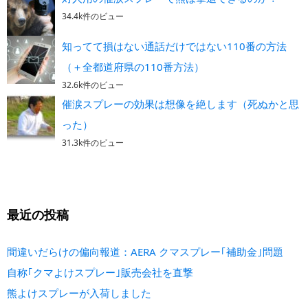
34.4k件のビュー
知ってて損はない通話だけではない110番の方法
（＋全都道府県の110番方法）
32.6k件のビュー
催涙スプレーの効果は想像を絶します（死ぬかと思
った）
31.3k件のビュー
最近の投稿
間違いだらけの偏向報道：AERA クマスプレー｢補助金｣問題
自称｢クマよけスプレー｣販売会社を直撃
熊よけスプレーが入荷しました