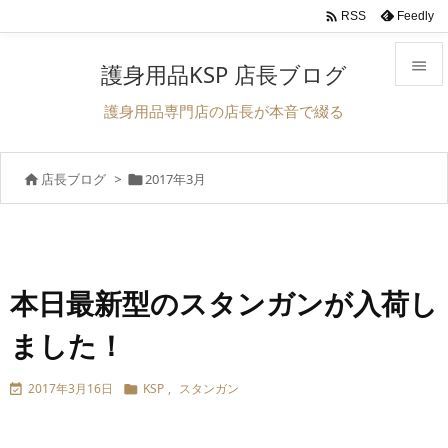

Feedly
RSS

護身用品KSP 店長ブログ

護身用品専門店の店長が本音で綴る
メニュ

店長ブログ
>
2017年3月


サイド

前へ

次へ
本日最新型のスタンガンが入荷し

ました！
検索
2017年3月16日
KSP
,
スタンガン

