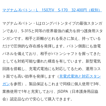
マグナム-Xバトン・L 150万V S-170 32,400円（税別）
マグナム-Xバトン・Lはロングバトンタイプの最強スタンガ
ンであり、S-315と同等の世界最強の威力を持つ護身用スタ
ンガンです。相手と距離がとれる長さに加え、持っている
だけで圧倒的な存在感を発揮します。バトン側面にも放電
パネルを備えており、相手がバトンシャフトを握ってきた
としても対処可能な優れた構造を有しています。新型電気
回路を搭載し、充電式電池にも対応してるため、運用コス
ト面でも高い効率を発揮します（
充電式電池と対応スタン
ガン
を参照）。製品保証もこれまで同様に個人使用で3年、
業務使用で1年と充実しており、JSDPA（日本護身用品協
会）認定品なので安心して購入できます。