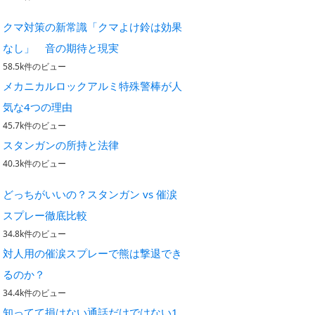
クマ対策の新常識「クマよけ鈴は効果
なし」 音の期待と現実
58.5k件のビュー
メカニカルロックアルミ特殊警棒が人
気な4つの理由
45.7k件のビュー
スタンガンの所持と法律
40.3k件のビュー
どっちがいいの？スタンガン vs 催涙
スプレー徹底比較
34.8k件のビュー
対人用の催涙スプレーで熊は撃退でき
るのか？
34.4k件のビュー
知ってて損はない通話だけではない1