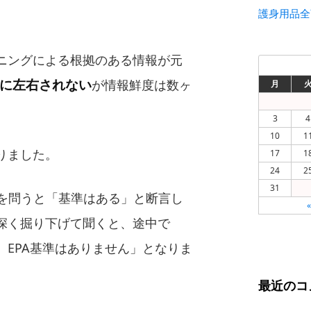
護身用品全
ニングによる根拠のある情報が元
に左右されない
が情報鮮度は数ヶ
月
3
4
10
1
りました。
17
1
24
2
31
A基準を問うと「基準はある」と断言し
深く掘り下げて聞くと、途中で
。EPA基準はありません」となりま
最近のコ