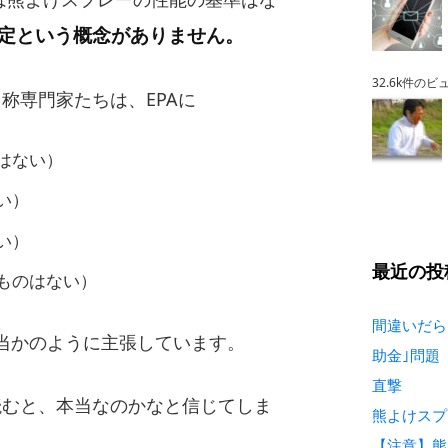
定という概念がありません。
32.6k件のビ
自称専門家たちは、EPAに
はない）
い）
い）
最近の投
ものはない）
間違いだら
当かのように主張しています。
助金｣問題
直撃
読むと、本当なのかなと信じてしま
熊よけスプ
【注意】熊