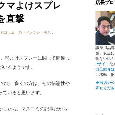
｢クマよけスプレ
店長プロ
を直撃
防犯コラム
,
熊・イノシシ・害獣
,
護身用品専
犯、安全に
て、熊よけスプレーに関して間違っ
係ない話も
Pサイト
な
がいるようです。
自己紹介は
に移転（旧
★当店や公
なので、多くの方は、その信憑性や
寄せくださ
っていると思います。
かしたら、マスコミの記事だから