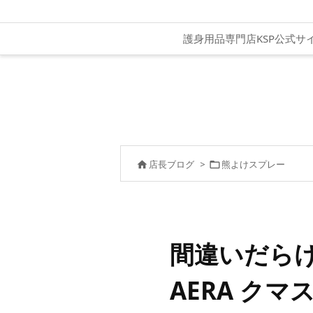
護身用品専門店KSP公式サ
店長ブログ
>
熊よけスプレー


間違いだら
AERA クマ