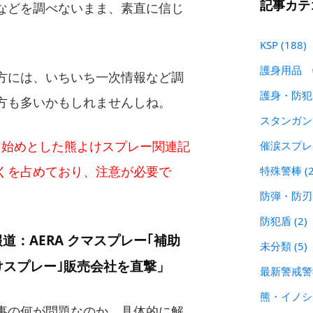
記事カテ
などを調べないまま、素直に信じ
。
KSP
(188)
護身用品
方には、いちいち一次情報など調
護身・防
方も多いかもしれませんしね。
スタンガ
を始めとした熊よけスプレー関連記
催涙スプ
くを占めており、注意が必要で
特殊警棒
(
防弾・防
防犯盾
(2)
道：AERA クマスプレー｢補助
未分類
(5)
けスプレー｣販売会社を直撃」
最新警戒
熊・イノ
事の何が問題なのか、具体的に解