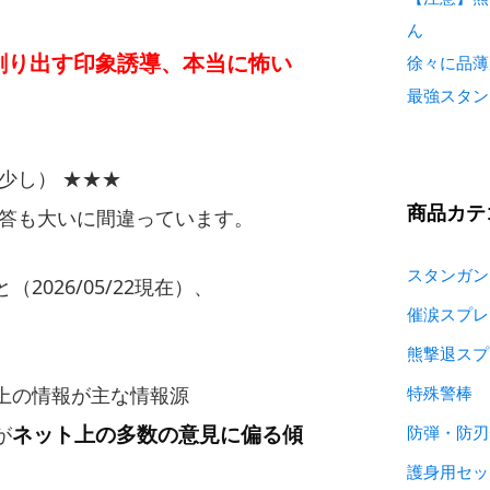
ん
創り出す印象誘導、本当に怖い
徐々に品薄
最強スタン
少し） ★★★
商品カテ
の回答も大いに間違っています。
スタンガン
2026/05/22現在）、
催涙スプレ
熊撃退スプ
上の情報が主な情報源
特殊警棒
ネット上の多数の意見に偏る傾
が
防弾・防刃
護身用セッ