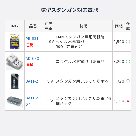
槍型スタンガン対応電池
定格
在
IMG
品番
特記
価格
電圧
庫
TMMスタンガン専用高性能ニ
PB-831
9V
ッケル水素電池
2,500
◯
推奨
500回充電可能
AD-680
-
ニッケル水素電池用充電器
3,200
◯
推奨
BATT-2
9Ｖ
スタンガン用アルカリ乾電池
720
◯
BATT-2-
スタンガン用アルカリ乾電池6
9Ｖ
4,100
×
個パック
6P