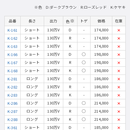
※色 D:ダークブラウン R:ローズレッド K:ケヤキ
※
品番
長さ
出力
トゲ
価格
在庫
色
ショート
130万V
D
-
174,000
K-161
×
ショート
130万V
R
-
174,000
K-162
×
ショート
130万V
K
-
174,000
K-163
×
ショート
130万V
D
◯
198,000
K-166
×
ショート
130万V
R
◯
198,000
K-167
×
ショート
130万V
K
◯
198,000
K-168
×
ロング
130万V
D
-
186,000
K-281
×
ロング
130万V
R
-
186,000
K-282
×
ロング
130万V
K
-
186,000
K-283
×
ロング
130万V
D
◯
214,000
K-286
×
ロング
130万V
R
◯
214,000
K-287
×
ロング
130万V
K
◯
214,000
K-288
×
ショート
150万V
D
-
185,000
K-361
×