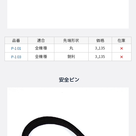
品番
適合
先端形状
価格
在庫
全機種
丸
3,135
P-101
×
全機種
鋭利
3,135
P-103
×
安全ピン