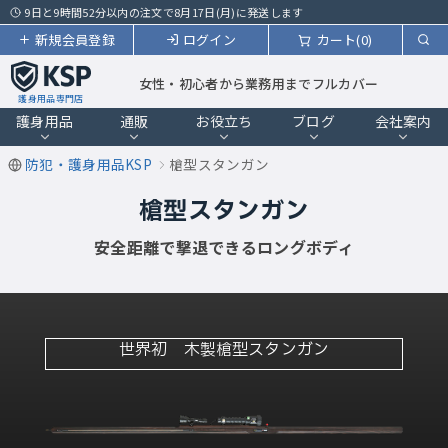
9日と9時間52分以内の注文で8月17日(月)に発送します
新規会員登録
ログイン
カート(0)
女性・初心者から業務用までフルカバー
護身用品専門店
護身用品
通販
お役立ち
ブログ
会社案内
防犯・護身用品KSP
槍型スタンガン
槍型スタンガン
安全距離で撃退できるロングボディ
世界初 木製槍型スタンガン