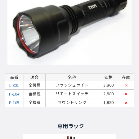
品番
適合
名称
価格
在庫
全機種
フラッシュライト
3,860
L-801
×
全機種
リモートスイッチ
2,880
P-104
×
全機種
マウントリング
1,880
P-105
×
専用ラック