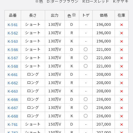
※色 D:ダークブラウン R:ローズレッド K:ケヤキ
※
品番
長さ
出力
トゲ
価格
在庫
色
ショート
130万V
D
-
196,000
K-561
×
ショート
130万V
R
-
196,000
K-562
×
ショート
130万V
K
-
196,000
K-563
×
ショート
130万V
D
◯
221,000
K-566
×
ショート
130万V
R
◯
221,000
K-567
×
ショート
130万V
K
◯
221,000
K-568
×
ロング
130万V
D
-
208,000
K-661
×
ロング
130万V
R
-
208,000
K-662
×
ロング
130万V
K
-
208,000
K-663
×
ロング
130万V
D
◯
236,000
K-666
×
ロング
130万V
R
◯
236,000
K-667
×
ロング
130万V
K
◯
236,000
K-668
×
ショート
150万V
D
-
207,000
K-761
×
ショート
150万V
R
-
207,000
K-762
×