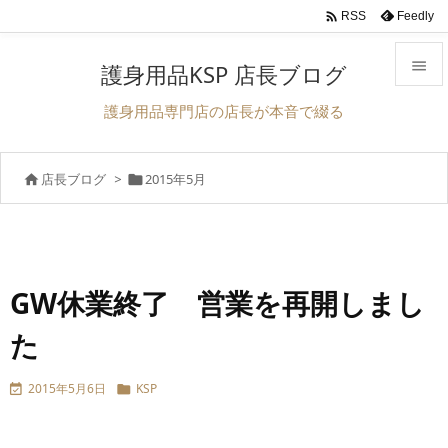

Feedly
RSS

護身用品KSP 店長ブログ

護身用品専門店の店長が本音で綴る
メニュ

店長ブログ
>
2015年5月


サイド

前へ

次へ
GW休業終了 営業を再開しまし

た
検索
2015年5月6日
KSP

