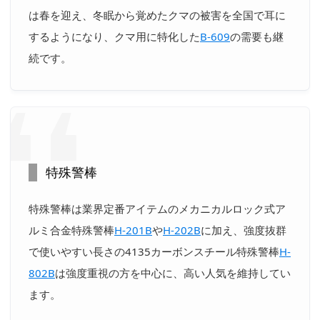
は春を迎え、冬眠から覚めたクマの被害を全国で耳に
するようになり、クマ用に特化した
B-609
の需要も継
続です。
特殊警棒
特殊警棒は業界定番アイテムのメカニカルロック式ア
ルミ合金特殊警棒
H-201B
や
H-202B
に加え、強度抜群
で使いやすい長さの4135カーボンスチール特殊警棒
H-
802B
は強度重視の方を中心に、高い人気を維持してい
ます。