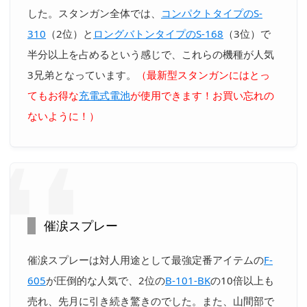
した。スタンガン全体では、
コンパクトタイプのS-
310
（2位）と
ロングバトンタイプのS-168
（3位）で
半分以上を占めるという感じで、これらの機種が人気
3兄弟となっています。
（最新型スタンガンにはとっ
てもお得な
充電式電池
が使用できます！お買い忘れの
ないように！）
催涙スプレー
催涙スプレーは対人用途として最強定番アイテムの
F-
605
が圧倒的な人気で、2位の
B-101-BK
の10倍以上も
売れ、先月に引き続き驚きのでした。また、山間部で