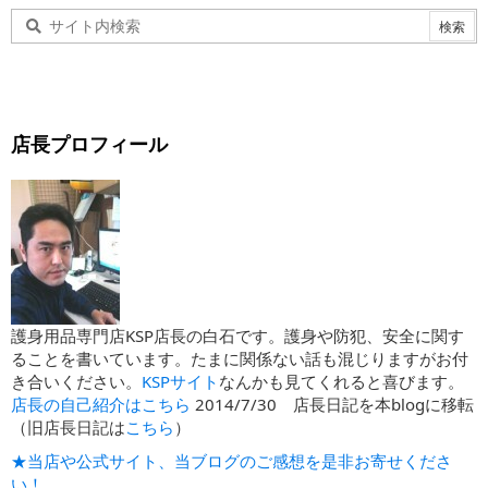
店長プロフィール
護身用品専門店KSP店長の白石です。護身や防犯、安全に関す
ることを書いています。たまに関係ない話も混じりますがお付
き合いください。
KSPサイト
なんかも見てくれると喜びます。
店長の自己紹介はこちら
2014/7/30 店長日記を本blogに移転
（旧店長日記は
こちら
）
★当店や公式サイト、当ブログのご感想を是非お寄せくださ
い！