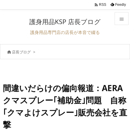

Feedly
RSS

護身用品KSP 店長ブログ

護身用品専門店の店長が本音で綴る
メニュ

店長ブログ
>

サイド

前へ

次へ
間違いだらけの偏向報道：AERA

クマスプレー｢補助金｣問題 自称
検索
｢クマよけスプレー｣販売会社を直
撃