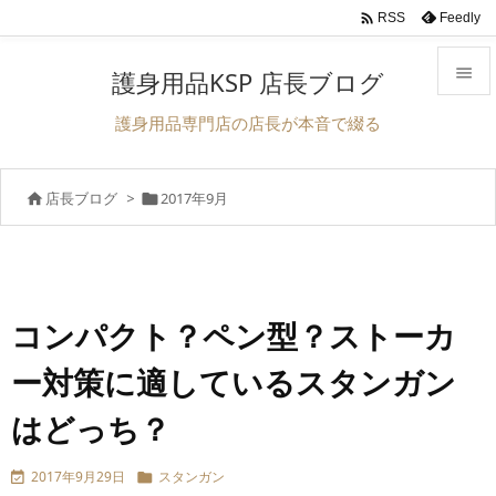

Feedly
RSS

護身用品KSP 店長ブログ

護身用品専門店の店長が本音で綴る
メニュ

店長ブログ
>
2017年9月


サイド

前へ

次へ
コンパクト？ペン型？ストーカ

ー対策に適しているスタンガン
検索
はどっち？
2017年9月29日
スタンガン

