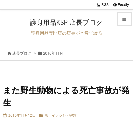

Feedly
RSS

護身用品KSP 店長ブログ

護身用品専門店の店長が本音で綴る
メニュ

店長ブログ
>
2016年11月


サイド

前へ

次へ
また野生動物による死亡事故が発

生
検索
2016年11月12日
熊・イノシシ・害獣

