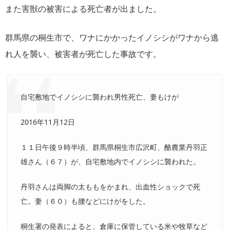
また害獣の被害による死亡者が出ました。
群馬県の桐生市で、ワナにかかったイノシシがワナから逃
れ人を襲い、被害者が死亡した事故です。
自宅敷地でイノシシに襲われ男性死亡、妻もけが
2016年11月12日
１１日午後９時半頃、群馬県桐生市広沢町、酪農業丹羽正
雄さん（６７）が、自宅敷地内でイノシシに襲われた。
丹羽さんは両脚の太ももをかまれ、出血性ショックで死
亡。妻（６０）も腰などにけがをした。
桐生署の発表によると、倉庫に保管している米や牧草など