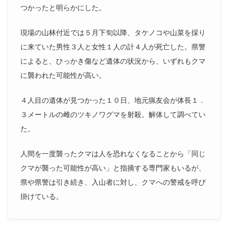
つかったと明らかにした。
現場の山林付近では５月下旬以降、タケノコや山菜を採り
に来ていた男性３人と女性１人の計４人が死亡した。県警
によると、ひっかき傷など遺体の状況から、いずれもクマ
に襲われた可能性が高い。
４人目の遺体が見つかった１０日、地元猟友会が体長１．
３メートルの雌のツキノワグマを射殺。解体して調べてい
た。
人間を一度襲ったクマは人を恐れなくなることから「同じ
クマが襲った可能性が高い」と指摘する専門家もいるが、
県や県警は引き続き、入山者に対し、クマへの警戒を呼び
掛けている。