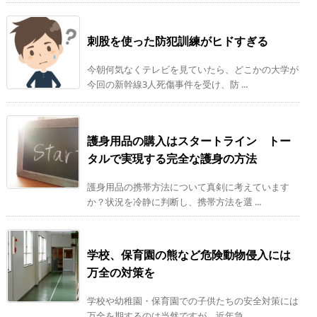
刺股を使った防犯訓練がヒドすぎる
今朝何気なくテレビを見ていたら、どこかの大学が
今回の新幹線3人死傷事件を受け、防 ...
護身用品の購入はスタートライン トー
タルで実現する完全な護身の方法
護身用品の携帯方法について真剣に考えています
か？状況を冷静に判断し、携帯方法を選 ...
学校、保育園の熊など危険動物侵入には
万全の対策を
学校や幼稚園・保育園での子供たちの安全対策には
万全を期するのは当然ですが、近年急 ...