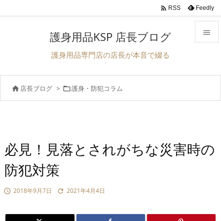

Feedly
RSS

護身用品KSP 店長ブログ

護身用品専門店の店長が本音で綴る
メニュ

店長ブログ
>
護身・防犯コラム


前へ

次へ

検索
必見！見落とされがちな災害時の
防犯対策
2018年9月7日
2021年4月4日

