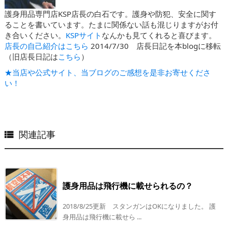
護身用品専門店KSP店長の白石です。護身や防犯、安全に関す
ることを書いています。たまに関係ない話も混じりますがお付
き合いください。
KSPサイト
なんかも見てくれると喜びます。
店長の自己紹介はこちら
2014/7/30 店長日記を本blogに移転
（旧店長日記は
こちら
）
★当店や公式サイト、当ブログのご感想を是非お寄せくださ
い！
関連記事

護身用品は飛行機に載せられるの？
2018/8/25更新 スタンガンはOKになりました。 護
身用品は飛行機に載せら ...