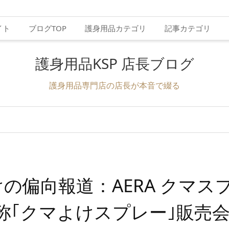
イト
ブログTOP
護身用品カテゴリ
記事カテゴリ
護身用品KSP 店長ブログ
護身用品専門店の店長が本音で綴る
の偏向報道：AERA クマス
称｢クマよけスプレー｣販売