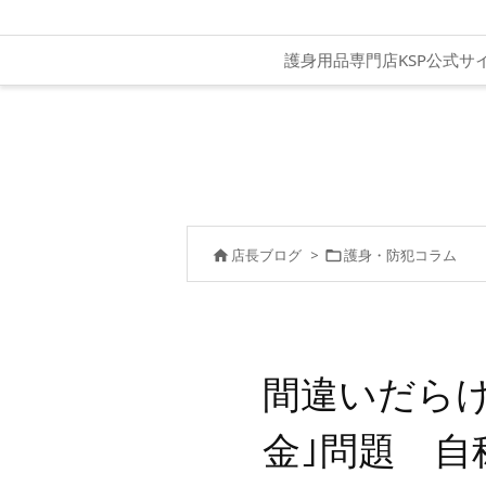
護身用品専門店KSP公式サ
店長ブログ
>
護身・防犯コラム


間違いだらけ
金｣問題 自