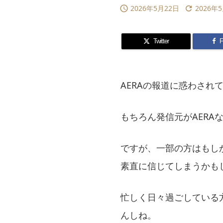
2026年5月22日
2026年


Twitter
F
AERAの報道に惑わさ
もちろん発信元がAER
ですが、一部の方はもし
素直に信じてしまうかも
忙しく日々過ごしている
んしね。