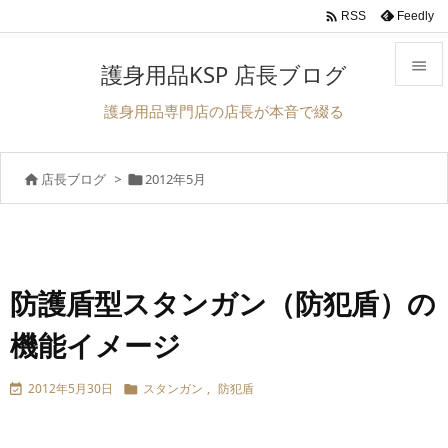

Feedly
RSS

護身用品KSP 店長ブログ

護身用品専門店の店長が本音で綴る
メニュ

店長ブログ
>
2012年5月


サイド

前へ

次へ
防護盾型スタンガン（防犯盾）の

機能イメージ
検索
2012年5月30日
スタンガン
,
防犯盾

