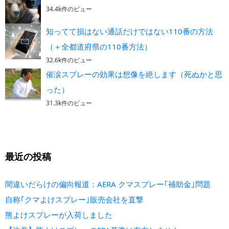
34.4k件のビュー
知ってて損はない通話だけではない110番の方法
（＋全都道府県の110番方法）
32.6k件のビュー
催涙スプレーの効果は想像を絶します（死ぬかと思
った）
31.3k件のビュー
最近の投稿
間違いだらけの偏向報道：AERA クマスプレー｢補助金｣問題
自称｢クマよけスプレー｣販売会社を直撃
熊よけスプレーが入荷しました