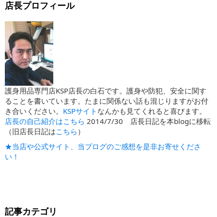
店長プロフィール
護身用品専門店KSP店長の白石です。護身や防犯、安全に関す
ることを書いています。たまに関係ない話も混じりますがお付
き合いください。
KSPサイト
なんかも見てくれると喜びます。
店長の自己紹介はこちら
2014/7/30 店長日記を本blogに移転
（旧店長日記は
こちら
）
★当店や公式サイト、当ブログのご感想を是非お寄せくださ
い！
記事カテゴリ