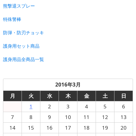
熊撃退スプレー
特殊警棒
防弾・防刃チョッキ
護身用セット商品
護身用品全商品一覧
2016年3月
月
火
水
木
金
土
日
1
2
3
4
5
6
7
8
9
10
11
12
13
14
15
16
17
18
19
20