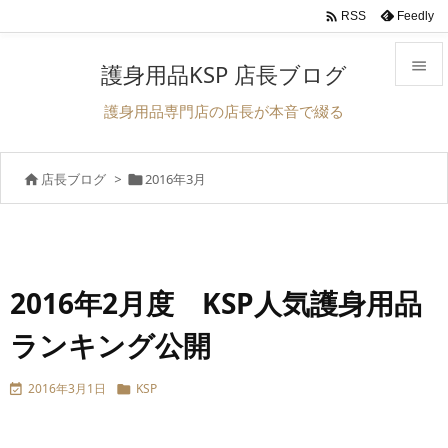

Feedly
RSS

護身用品KSP 店長ブログ

護身用品専門店の店長が本音で綴る
メニュ

店長ブログ
>
2016年3月


サイド

前へ

次へ
2016年2月度 KSP人気護身用品

ランキング公開
検索
2016年3月1日
KSP

