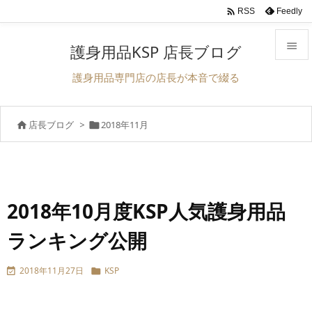

Feedly
RSS

護身用品KSP 店長ブログ

護身用品専門店の店長が本音で綴る
メニュ

店長ブログ
>
2018年11月


サイド

前へ

次へ
2018年10月度KSP人気護身用品

ランキング公開
検索
2018年11月27日
KSP

