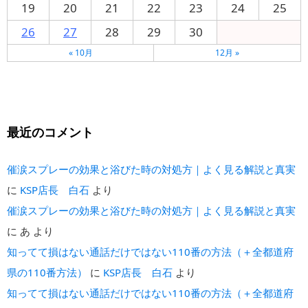
19
20
21
22
23
24
25
26
27
28
29
30
« 10月
12月 »
最近のコメント
催涙スプレーの効果と浴びた時の対処方｜よく見る解説と真実
に
KSP店長 白石
より
催涙スプレーの効果と浴びた時の対処方｜よく見る解説と真実
に
あ
より
知ってて損はない通話だけではない110番の方法（＋全都道府
県の110番方法）
に
KSP店長 白石
より
知ってて損はない通話だけではない110番の方法（＋全都道府