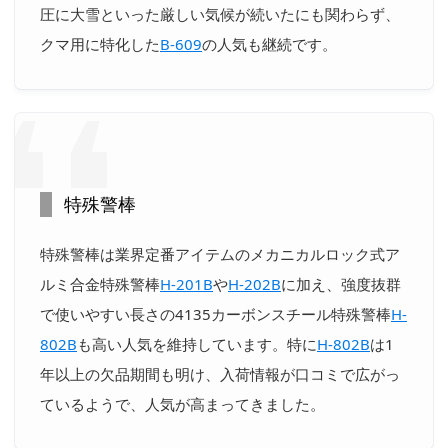
圧に大雪といった厳しい気候が続いたにも関わらず、
クマ用に特化した
B-609
の人気も継続です。
特殊警棒
特殊警棒は業界定番アイテムのメカニカルロック式ア
ルミ合金特殊警棒
H-201B
や
H-202B
に加え、強度抜群
で使いやすい長さの4135カーボンスチール特殊警棒
H-
802B
も高い人気を維持しています。特に
H-802B
は1
年以上の欠品期間も明け、入荷情報が口コミで広がっ
ているようで、人気が高まってきました。