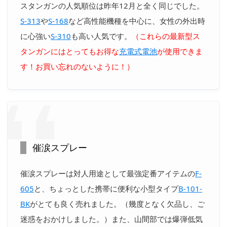
スタンガンの人気順位は昨年12月と全く同じでした。
S-313
や
S-168
など高性能機種を中心に、女性の外出時
に心強い
S-310
も高い人気です。
（これらの最新型ス
タンガンにはとってもお得な
充電式電池
が使用できま
す！お買い忘れのないように！）
催涙スプレー
催涙スプレーは対人用途として最強定番アイテムの
F-
605
と、ちょっとした携帯に便利な小型タイプ
B-101-
BK
がとても良く売れました。（幾度となく欠品し、ご
迷惑をおかけしました。）また、山間部では爆弾低気