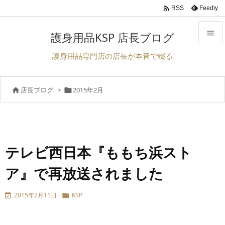

Feedly
RSS

護身用品KSP 店長ブログ

護身用品専門店の店長が本音で綴る
メニュ

店長ブログ
>
2015年2月


サイド

前へ

次へ
テレビ西日本『ももち浜スト

ア』で再放送されました
検索
2015年2月11日
KSP

