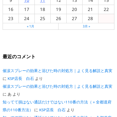
9
10
11
12
13
14
15
16
17
18
19
20
21
22
23
24
25
26
27
28
« 1月
3月 »
最近のコメント
催涙スプレーの効果と浴びた時の対処方｜よく見る解説と真実
に
KSP店長 白石
より
催涙スプレーの効果と浴びた時の対処方｜よく見る解説と真実
に
あ
より
知ってて損はない通話だけではない110番の方法（＋全都道府
県の110番方法）
に
KSP店長 白石
より