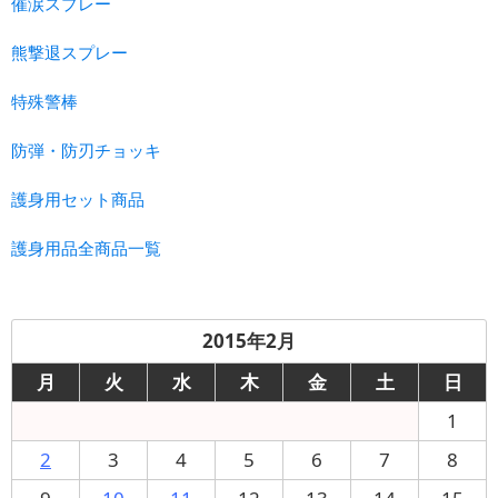
催涙スプレー
熊撃退スプレー
特殊警棒
防弾・防刃チョッキ
護身用セット商品
護身用品全商品一覧
2015年2月
月
火
水
木
金
土
日
1
2
3
4
5
6
7
8