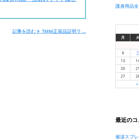
護身用品全
記事を読む
TMM正規品証明ラ ...
月
6
7
13
1
20
2
27
2
«
最近のコ
催涙スプレ