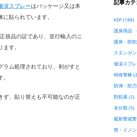
記事カテ
催涙スプレー
はパッケージ又は本
体に貼られています。
KSP
(188)
護身用品
の正規品の証であり、並行輸入のニ
護身・防
ります。
スタンガ
催涙スプ
グラム処理されており、剥がすと
特殊警棒
(
す。
防弾・防
きず、貼り替えも不可能なのが正
防犯盾
(2)
未分類
(5)
最新警戒
熊・イノ