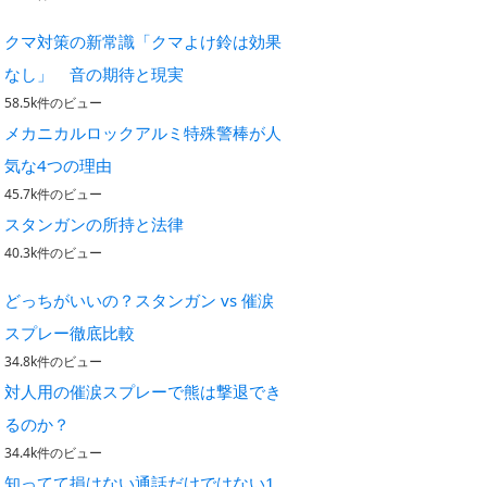
クマ対策の新常識「クマよけ鈴は効果
なし」 音の期待と現実
58.5k件のビュー
メカニカルロックアルミ特殊警棒が人
気な4つの理由
45.7k件のビュー
スタンガンの所持と法律
40.3k件のビュー
どっちがいいの？スタンガン vs 催涙
スプレー徹底比較
34.8k件のビュー
対人用の催涙スプレーで熊は撃退でき
るのか？
34.4k件のビュー
知ってて損はない通話だけではない1