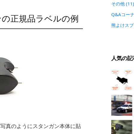
その他
(11
Q&Aコー
ンの正規品ラベルの例
熊よけス
人気の記
考写真のようにスタンガン本体に貼