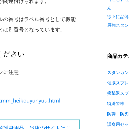
が関連付けられます。
ん
徐々に品薄
ルの番号はラベル番号として機能
最強スタン
とは別番号となっています。
ください
商品カテ
ンに注意
スタンガン
催涙スプレ
熊撃退スプ
/tmm_heikouyunyuu.html
特殊警棒
防弾・防刃
護身用セッ
的護身用品 当店のサイトはこ