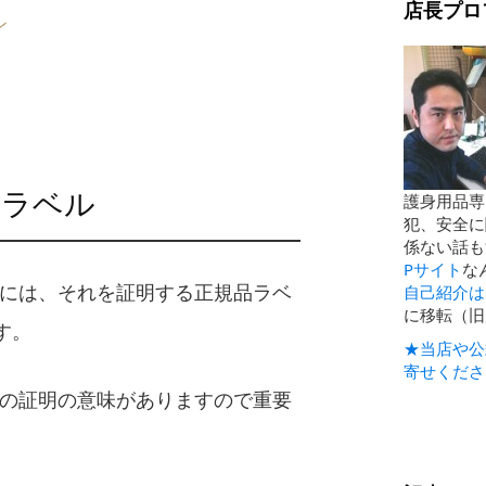
店長プロ
ン
明ラベル
護身用品専
犯、安全に
係ない話も
Pサイト
な
品には、それを証明する正規品ラベ
自己紹介は
に移転（旧
す。
★当店や公
寄せくださ
品の証明の意味がありますので重要