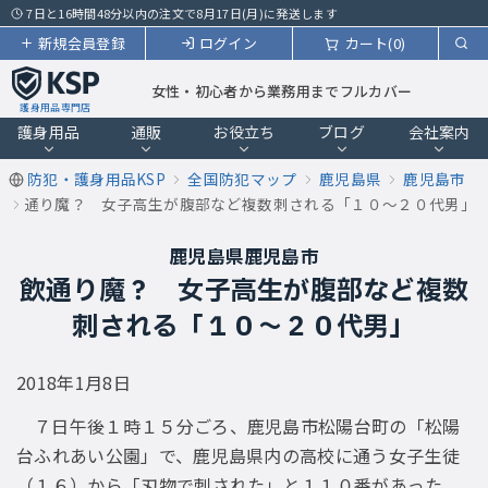
7日と16時間48分以内の注文で8月17日(月)に発送します
新規会員登録
ログイン
カート(0)
女性・初心者から業務用までフルカバー
護身用品専門店
護身用品
通販
お役立ち
ブログ
会社案内
防犯・護身用品KSP
全国防犯マップ
鹿児島県
鹿児島市
通り魔？ 女子高生が腹部など複数刺される「１０〜２０代男」
鹿児島県鹿児島市
飲通り魔？ 女子高生が腹部など複数
刺される「１０〜２０代男」
2018年1月8日
７日午後１時１５分ごろ、鹿児島市松陽台町の「松陽
台ふれあい公園」で、鹿児島県内の高校に通う女子生徒
（１６）から「刃物で刺された」と１１０番があった。