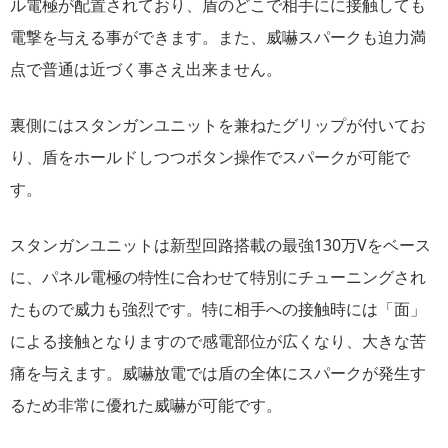
ル電極が配置されており、盾のどこで相手にに接触しても
電撃を与える事ができます。また、威嚇スパークも迫力満
点で普通は近づく事さえ出来ません。
裏側にはスタンガンユニットを兼ねたグリップが付いてお
り、盾をホールドしつつボタン操作でスパークが可能で
す。
スタンガンユニットは新型回路搭載の最強130万Vをベース
に、パネル電極の特性に合わせて特別にチューニングされ
たもので威力も強烈です。特に相手への接触時には「面」
による接触となりますので感電部位が広くなり、大きな苦
痛を与えます。威嚇放電では盾の全体にスパークが発生す
るため非常に優れた威嚇が可能です。