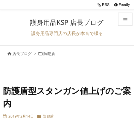

Feedly
RSS

護身用品KSP 店長ブログ

護身用品専門店の店長が本音で綴る
メニュ

店長ブログ
>
防犯盾


サイド

前へ

次へ
防護盾型スタンガン値上げのご案

内
検索
2019年2月14日
防犯盾

