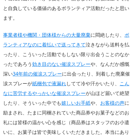
と自負している価値のあるボランティア活動だったと思い
ます。
事業者様や機関・団体様からの大量廃棄
に悶絶したり、
ボ
ランティアなのに着払いで送ってきて
泣きながら送料を払
ったり、こういった活動でもしない限り出会うことのなか
ったであろう
効き目のない催涙スプレー
や、なんだか感慨
深い
34年前の催涙スプレー
に出会ったり、到着した廃棄催
涙スプレーが
紙梱包で液漏れ
してて冷や汗かいたり、
こん
なに苦労するやっかいな催涙スプレー
が山ほど届いて絶望
したり、そういった中でも
嬉しいお手紙
や、
お客様の声
に
励まされ、たまに同梱されていた商品券やお菓子などのお
礼には皆様の温かい心を感じ（商品券はスタッフのお小遣
いに、お菓子は皆で美味しくいただきました。本当にあり