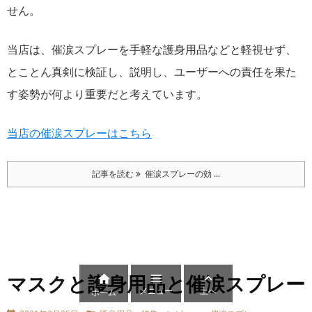
せん。
当店は、催涙スプレーを手軽な護身用品などと軽視せず、
とことん真剣に検証し、説明し、ユーザーへの責任を果た
す姿勢が何より重要だと考えています。
当店の催涙スプレーはこちら
記事を読む
催涙スプレーの効 ...
マスクと護身用品と催涙スプレー



メニュー
上へ
ホーム