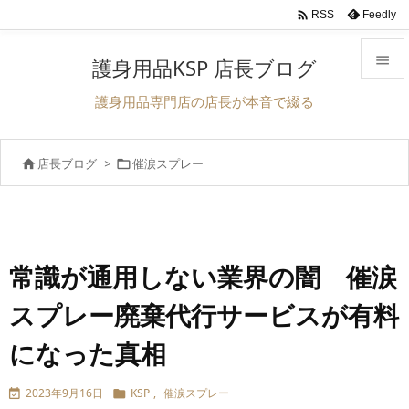

Feedly
RSS

護身用品KSP 店長ブログ

護身用品専門店の店長が本音で綴る
メニュ

店長ブログ
>
催涙スプレー


サイド

前へ

次へ
常識が通用しない業界の闇 催涙

スプレー廃棄代行サービスが有料
検索
になった真相
2023年9月16日
KSP
,
催涙スプレー

