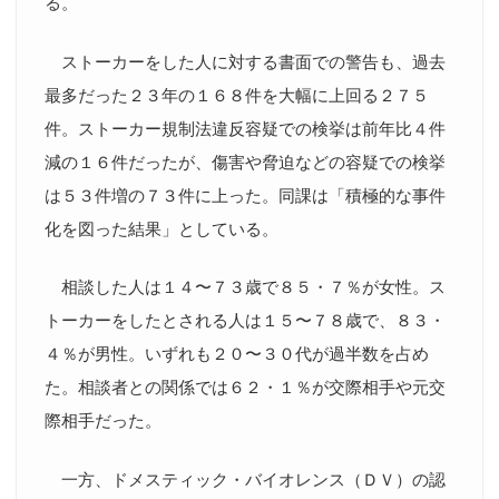
る。
ストーカーをした人に対する書面での警告も、過去
最多だった２３年の１６８件を大幅に上回る２７５
件。ストーカー規制法違反容疑での検挙は前年比４件
減の１６件だったが、傷害や脅迫などの容疑での検挙
は５３件増の７３件に上った。同課は「積極的な事件
化を図った結果」としている。
相談した人は１４〜７３歳で８５・７％が女性。ス
トーカーをしたとされる人は１５〜７８歳で、８３・
４％が男性。いずれも２０〜３０代が過半数を占め
た。相談者との関係では６２・１％が交際相手や元交
際相手だった。
一方、ドメスティック・バイオレンス（ＤＶ）の認