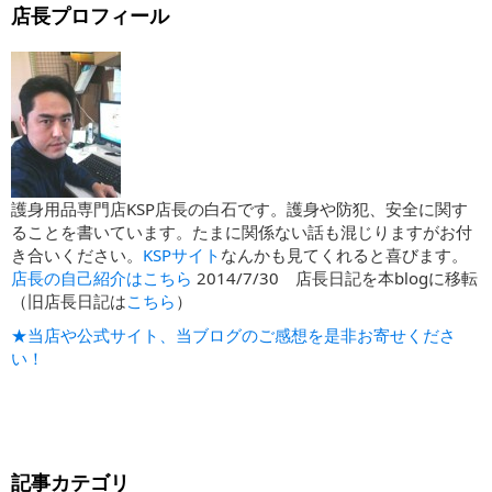
店長プロフィール
護身用品専門店KSP店長の白石です。護身や防犯、安全に関す
ることを書いています。たまに関係ない話も混じりますがお付
き合いください。
KSPサイト
なんかも見てくれると喜びます。
店長の自己紹介はこちら
2014/7/30 店長日記を本blogに移転
（旧店長日記は
こちら
）
★当店や公式サイト、当ブログのご感想を是非お寄せくださ
い！
記事カテゴリ