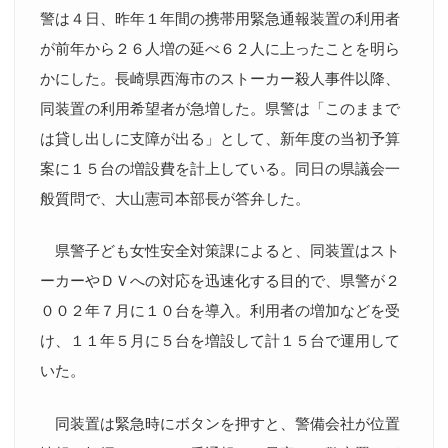
警は４日、昨年１年間の携帯用緊急通報装置の利用者
が前年から２６人増の延べ６２人に上ったことを明ら
かにした。長崎県西海市のストーカー殺人事件以降、
同装置の利用希望者が急増した。県警は「このままで
は貸し出しに支障が出る」として、新年度の当初予算
案に１５台の増設費を計上している。同日の県議会一
般質問で、大山憲司本部長が答弁した。
県警子ども女性安全対策課によると、同装置はスト
ーカーやＤＶへの対応を迅速化する目的で、県警が２
００２年７月に１０台を導入。利用者の増加などを受
け、１１年５月に５台を増設して計１５台で運用して
いた。
同装置は緊急時にボタンを押すと、警備会社が位置