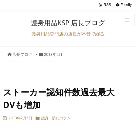

Feedly
RSS

護身用品KSP 店長ブログ

護身用品専門店の店長が本音で綴る
メニュ

店長ブログ
>
2013年2月


サイド

前へ

次へ
ストーカー認知件数過去最大

DVも増加
検索
2013年2月6日
護身・防犯コラム

