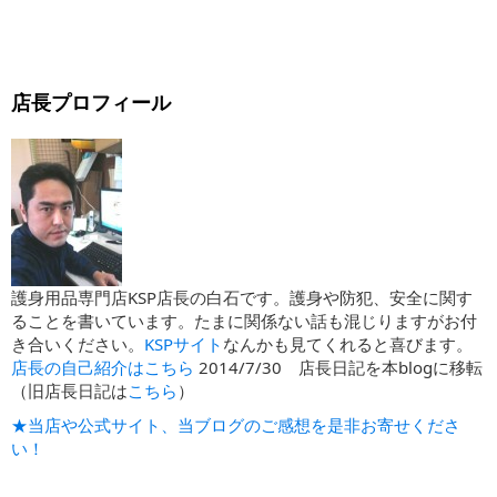
店長プロフィール
護身用品専門店KSP店長の白石です。護身や防犯、安全に関す
ることを書いています。たまに関係ない話も混じりますがお付
き合いください。
KSPサイト
なんかも見てくれると喜びます。
店長の自己紹介はこちら
2014/7/30 店長日記を本blogに移転
（旧店長日記は
こちら
）
★当店や公式サイト、当ブログのご感想を是非お寄せくださ
い！