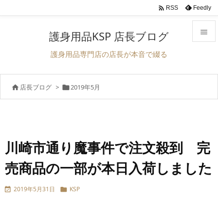

Feedly
RSS

護身用品KSP 店長ブログ

護身用品専門店の店長が本音で綴る
メニュ

店長ブログ
>
2019年5月


サイド

前へ

次へ
川崎市通り魔事件で注文殺到 完

売商品の一部が本日入荷しました
検索
2019年5月31日
KSP

