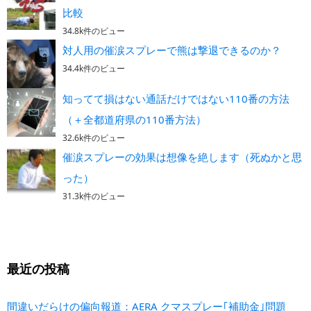
比較
34.8k件のビュー
対人用の催涙スプレーで熊は撃退できるのか？
34.4k件のビュー
知ってて損はない通話だけではない110番の方法
（＋全都道府県の110番方法）
32.6k件のビュー
催涙スプレーの効果は想像を絶します（死ぬかと思
った）
31.3k件のビュー
最近の投稿
間違いだらけの偏向報道：AERA クマスプレー｢補助金｣問題