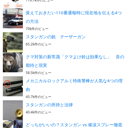
119.7k件のビュー
覚えておきたい110番通報時に現在地を伝える4つ
の方法
70k件のビュー
スタンガンの銃 テーザーガン
65.2k件のビュー
クマ対策の新常識「クマよけ鈴は効果なし」 音の
期待と現実
58.5k件のビュー
メカニカルロックアルミ特殊警棒が人気な4つの理
由
45.7k件のビュー
スタンガンの所持と法律
40.4k件のビュー
どっちがいいの？スタンガン vs 催涙スプレー徹底