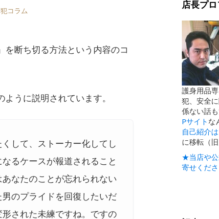
店長プロ
防犯コラム
」を断ち切る方法という内容のコ
護身用品専
のように説明されています。
犯、安全に
係ない話も
Pサイト
な
自己紹介は
に移転（旧
たくして、ストーカー化してし
★当店や公
になるケースが報道されること
寄せくださ
はあなたのことが忘れられない
た男のプライドを回復したいだ
変形された未練ですね。ですの