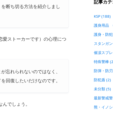
記事カテ
」を断ち切る方法を紹介しまし
KSP
(188)
護身用品
護身・防
恋愛ストーカーです）の心理につ
スタンガ
催涙スプ
特殊警棒
(
防弾・防
とが忘れられないのではなく、
防犯盾
(2)
ドを回復したいだけなのです。
未分類
(5)
最新警戒
なんでしょう。
熊・イノ