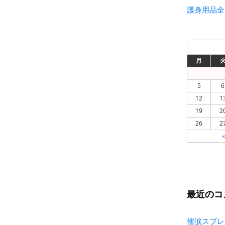
護身用品全
月
5
6
12
1
19
2
26
2
最近のコ
催涙スプレ