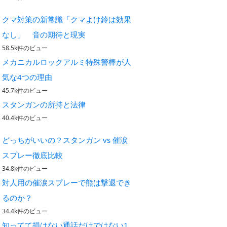
クマ対策の新常識「クマよけ鈴は効果
なし」 音の期待と現実
58.5k件のビュー
メカニカルロックアルミ特殊警棒が人
気な4つの理由
45.7k件のビュー
スタンガンの所持と法律
40.4k件のビュー
どっちがいいの？スタンガン vs 催涙
スプレー徹底比較
34.8k件のビュー
対人用の催涙スプレーで熊は撃退でき
るのか？
34.4k件のビュー
知ってて損はない通話だけではない1