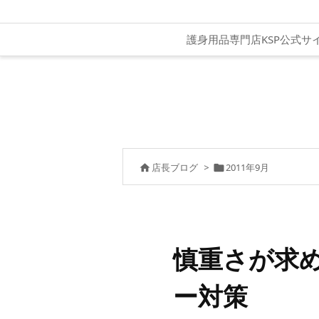
護身用品専門店KSP公式サ
店長ブログ
>
2011年9月


慎重さが求
ー対策