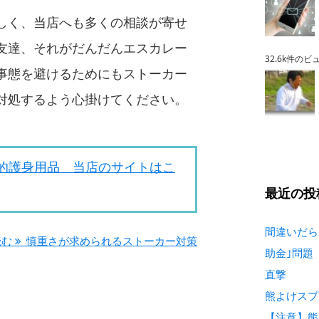
しく、当店へも多くの相談が寄せ
友達、それがだんだんエスカレー
32.6k件のビ
事態を避けるためにもストーカー
対処するよう心掛けてください。
的護身用品 当店のサイトはこ
最近の投
間違いだら
読む
慎重さが求められるストーカー対策
助金｣問題
直撃
熊よけスプ
【注意】熊