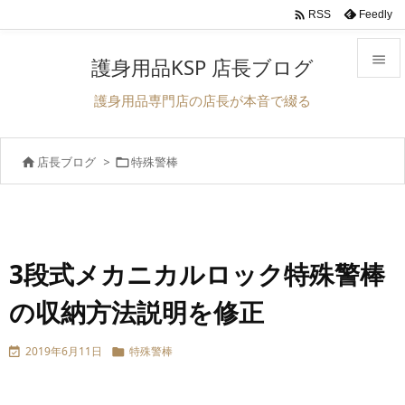

Feedly
RSS

護身用品KSP 店長ブログ

護身用品専門店の店長が本音で綴る
メニュ

店長ブログ
>
特殊警棒


サイド

前へ

次へ
3段式メカニカルロック特殊警棒

の収納方法説明を修正
検索
2019年6月11日
特殊警棒

