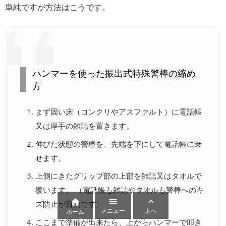
単純ですが方法はこうです。
ハンマーを使った振出式特殊警棒の縮め
方
まず固い床（コンクリやアスファルト）に電話帳
又は厚手の雑誌を置きます。
伸びた状態の警棒を、先端を下にして電話帳に乗
せます。
上側にきたグリップ部の上部を雑誌又はタオルで
覆います。 （電話帳も雑誌やタオルも警棒へのキ



ズ防止が目的です）
メニュー
上へ
ホーム
ここまで準備が出来たら、上からハンマーで叩き