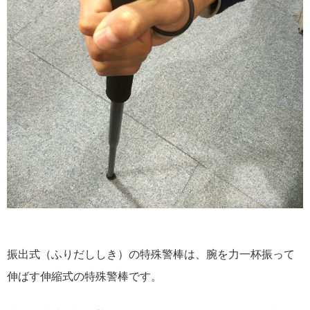
振出式（ふりだししき）の特殊警棒は、腕を力一杯振って
伸ばす伸縮式の特殊警棒です。