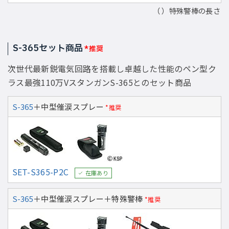
（ ）特殊警棒の長さ
S-365セット商品
*推奨
次世代最新鋭電気回路を搭載し卓越した性能のペン型ク
ラス最強110万VスタンガンS-365とのセット商品
S-365
＋中型催涙スプレー
*推奨
SET-S365-P2C
在庫あり
S-365
＋中型催涙スプレー＋特殊警棒
*推奨