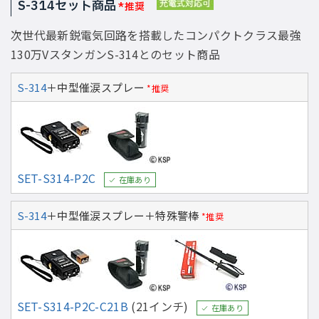
S-314セット商品
*推奨
次世代最新鋭電気回路を搭載したコンパクトクラス最強
130万VスタンガンS-314とのセット商品
S-314
＋中型催涙スプレー
*推奨
SET-S314-P2C
在庫あり
S-314
＋中型催涙スプレー＋特殊警棒
*推奨
SET-S314-P2C-C21B
(21インチ)
在庫あり