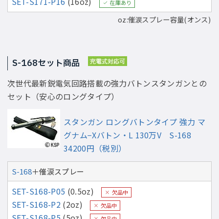
SET-S171-P16
(16oz)
在庫あり
oz:催涙スプレー容量(オンス)
S-168セット商品
次世代最新鋭電気回路搭載の強力バトンスタンガンとの
セット（安心のロングタイプ）
スタンガン ロングバトンタイプ 強力 マ
グナム−Xバトン・L 130万V S-168
34200円（税別）
S-168
＋催涙スプレー
SET-S168-P05
(0.5oz)
欠品中
SET-S168-P2
(2oz)
欠品中
SET-S168-P5
(5oz)
欠品中