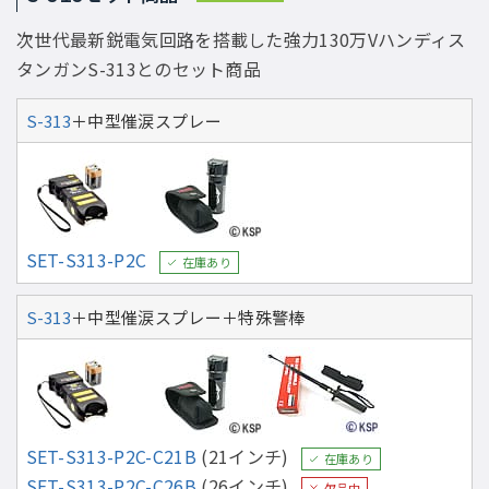
次世代最新鋭電気回路を搭載した強力130万Vハンディス
タンガンS-313とのセット商品
S-313
＋中型催涙スプレー
SET-S313-P2C
在庫あり
S-313
＋中型催涙スプレー＋特殊警棒
SET-S313-P2C-C21B
(21インチ)
在庫あり
SET-S313-P2C-C26B
(26インチ)
欠品中