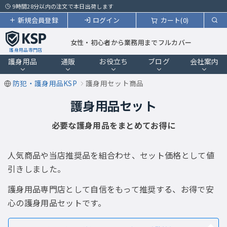
9時間28分以内の注文で本日出荷します
新規会員登録
ログイン
カート(0)
女性・初心者から業務用までフルカバー
護身用品専門店
護身用品
通販
お役立ち
ブログ
会社案内
防犯・護身用品KSP
護身用セット商品
護身用品セット
必要な護身用品をまとめてお得に
人気商品や当店推奨品を組合わせ、セット価格として値
引きしました。
護身用品専門店として自信をもって推奨する、お得で安
心の護身用品セットです。