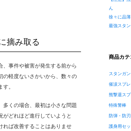
ん
徐々に品薄
最強スタン
に摘み取る
商品カテ
合、事件や被害が発生する前から
スタンガン
初の軽度ないさかいから、数々の
催涙スプレ
ます。
熊撃退スプ
、多くの場合、最初は小さな問題
特殊警棒
況がどれほど進行していようと
防弾・防刃
ければ改善することはありませ
護身用セッ