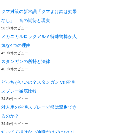
クマ対策の新常識「クマよけ鈴は効果
なし」 音の期待と現実
58.5k件のビュー
メカニカルロックアルミ特殊警棒が人
気な4つの理由
45.7k件のビュー
スタンガンの所持と法律
40.3k件のビュー
どっちがいいの？スタンガン vs 催涙
スプレー徹底比較
34.8k件のビュー
対人用の催涙スプレーで熊は撃退でき
るのか？
34.4k件のビュー
知ってて損はない通話だけではない1