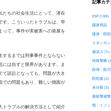
記事カテ
私たちの社会生活にとって、潜在
KSP
(188)
です。こういったトラブルは、早
護身用品
よって、事件や実被害への発展を
護身・防
スタンガ
催涙スプ
生するまでは刑事事件とならない
特殊警棒
(
処には自ずと限界があります。ま
防弾・防
てて訴訟となっても、問題が大き
防犯盾
(2)
面での問題もあり、難しい側面が
未分類
(5)
最新警戒
熊・イノ
人トラブルの解決方法として紹介