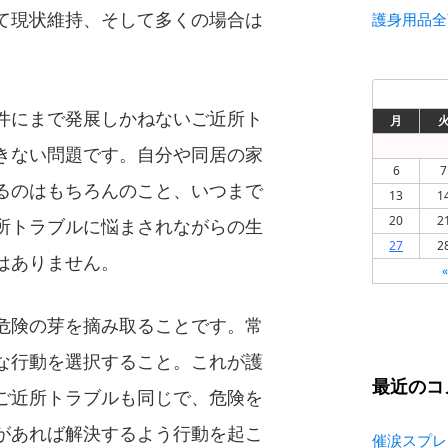
て現状維持、そして多くの場合は
護身用品全
件にまで発展しかねないご近所ト
月
きない問題です。自分や同居の家
6
7
るのはもちろんのこと、いつまで
13
1
20
2
所トラブルに悩まされながらの生
27
2
はありません。
危険の芽を摘み取ることです。常
な行動を選択すること。これが護
最近のコ
ご近所トラブルも同じで、危険を
があれば解決するよう行動を起こ
催涙スプレ