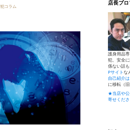
店長プロ
防犯コラム
護身用品専
犯、安全に
係ない話も
Pサイト
な
自己紹介は
に移転（旧
★当店や公
寄せくださ