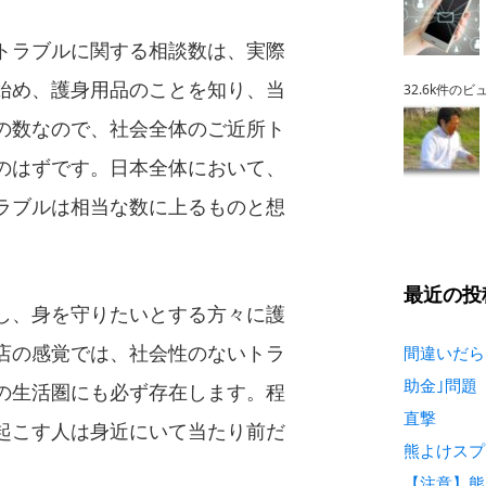
トラブルに関する相談数は、実際
始め、護身用品のことを知り、当
32.6k件のビ
の数なので、社会全体のご近所ト
のはずです。日本全体において、
ラブルは相当な数に上るものと想
最近の投
し、身を守りたいとする方々に護
店の感覚では、社会性のないトラ
間違いだら
助金｣問題
の生活圏にも必ず存在します。程
直撃
起こす人は身近にいて当たり前だ
熊よけスプ
【注意】熊