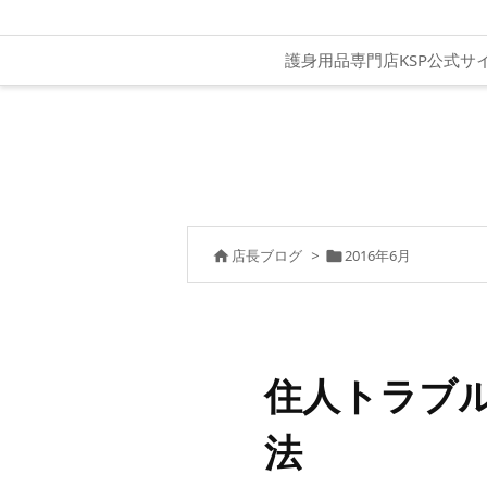
護身用品専門店KSP公式サ
店長ブログ
>
2016年6月


住人トラブ
法