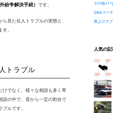
その他
(11
判外紛争解決手続）
です。
Q&Aコー
から見た住人トラブルの実態と、
熊よけス
ます。
人気の記
人トラブル
だけでなく、様々な相談も多く寄
相談の中で、昔から一定の割合で
ラブルです。