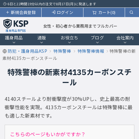
6日と22時間19分以内の注文で8月17日(月)に発送します
新規会員登録
ログイン
カート(0)
女性・初心者から業務用までフルカバー
護身用品専門店
護身用品
通販
お役立ち
ブログ
会社案内
防犯・護身用品KSP
特殊警棒
特殊警棒情報
特殊警棒の新
素材4135カーボンスチール
特殊警棒の新素材4135カーボンスチ
ール
4140スチールより耐衝撃度が30%UPし、史上最高の耐
衝撃性能を実現。4135カーボンスチールは特殊警棒に最
も適した新素材です。
こちらのページもいかがですか？