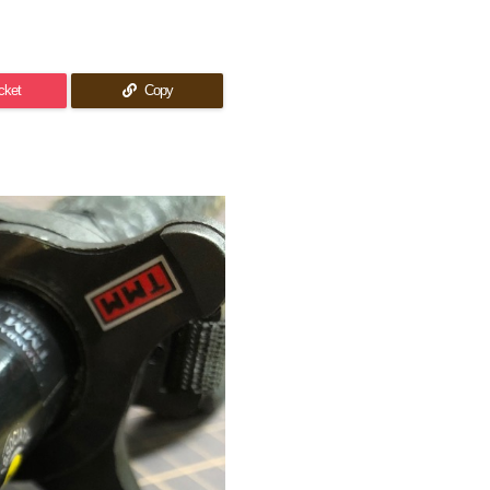
cket
Copy