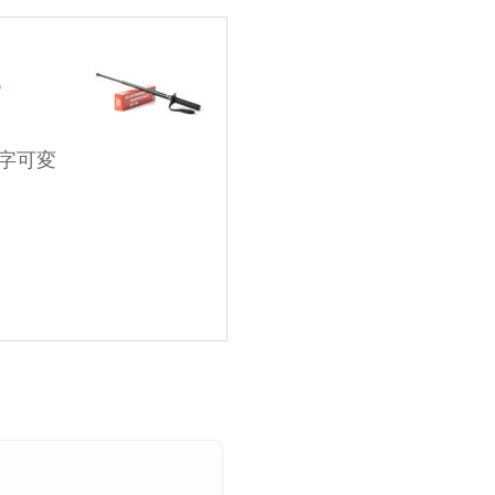
P
字可変