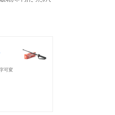
P
字可変