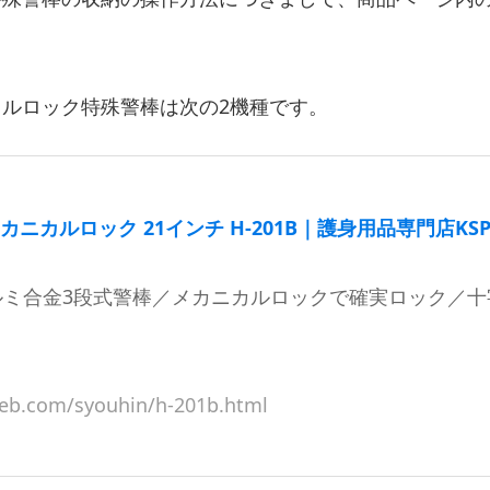
カルロック特殊警棒は次の2機種です。
ニカルロック 21インチ H-201B｜護身用品専門店KS
アルミ合金3段式警棒／メカニカルロックで確実ロック／十
eb.com/syouhin/h-201b.html