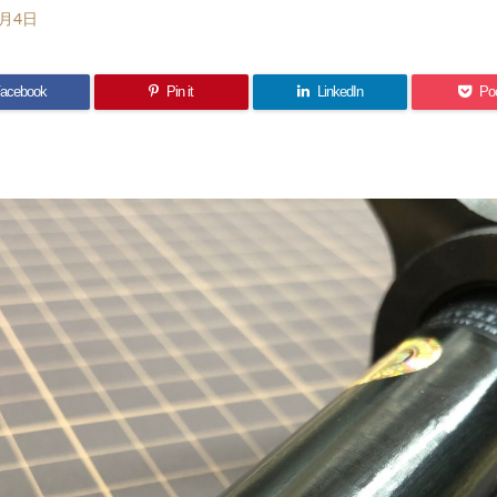
4月4日
acebook
Pin it
LinkedIn
Po