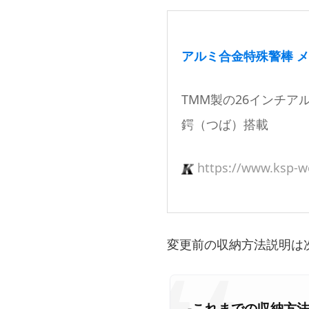
アルミ合金特殊警棒 メカ
TMM製の26インチ
鍔（つば）搭載
https://www.ksp-w
変更前の収納方法説明は
-これまでの収納方法