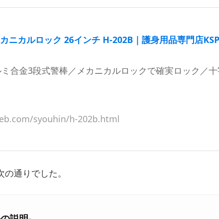
ニカルロック 26インチ H-202B｜護身用品専門店KS
アルミ合金3段式警棒／メカニカルロックで確実ロック／十
eb.com/syouhin/h-202b.html
次の通りでした。
の説明-