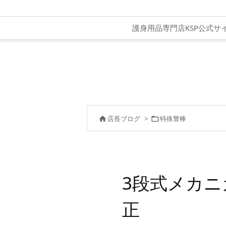
護身用品専門店KSP公式サ
店長ブログ
>
特殊警棒


3段式メカ
正