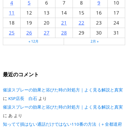
4
5
6
7
8
9
10
11
12
13
14
15
16
17
18
19
20
21
22
23
24
25
26
27
28
29
30
31
« 12月
2月 »
最近のコメント
催涙スプレーの効果と浴びた時の対処方｜よく見る解説と真実
に
KSP店長 白石
より
催涙スプレーの効果と浴びた時の対処方｜よく見る解説と真実
に
あ
より
知ってて損はない通話だけではない110番の方法（＋全都道府