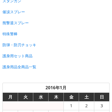
スタンガン
催涙スプレー
熊撃退スプレー
特殊警棒
防弾・防刃チョッキ
護身用セット商品
護身用品全商品一覧
2016年1月
月
火
水
木
金
土
日
1
2
3