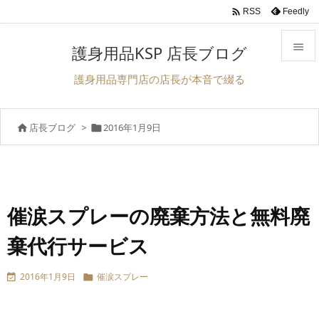

Feedly
RSS

護身用品KSP 店長ブログ

護身用品専門店の店長が本音で綴る
メニュ

店長ブログ
>
2016年1月9日


サイド

前へ

次へ
催涙スプレーの廃棄方法と無料廃

棄代行サービス
検索
2016年1月9日
催涙スプレー

