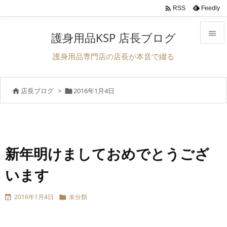

Feedly
RSS

護身用品KSP 店長ブログ

護身用品専門店の店長が本音で綴る
メニュ

店長ブログ
>
2016年1月4日


サイド

前へ

次へ
新年明けましておめでとうござ

います
検索
2016年1月4日
未分類

