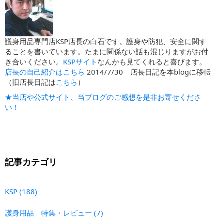
護身用品専門店KSP店長の白石です。護身や防犯、安全に関す
ることを書いています。たまに関係ない話も混じりますがお付
き合いください。
KSPサイト
なんかも見てくれると喜びます。
店長の自己紹介はこちら
2014/7/30 店長日記を本blogに移転
（旧店長日記は
こちら
）
★当店や公式サイト、当ブログのご感想を是非お寄せくださ
い！
記事カテゴリ
KSP
(188)
護身用品 特集・レビュー
(7)