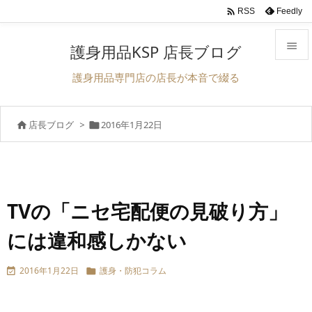

Feedly
RSS

護身用品KSP 店長ブログ

護身用品専門店の店長が本音で綴る
メニュ

店長ブログ
>
2016年1月22日


サイド

前へ

次へ
TVの「ニセ宅配便の見破り方」

には違和感しかない
検索
2016年1月22日
護身・防犯コラム

