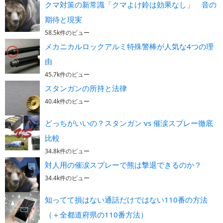
クマ対策の新常識「クマよけ鈴は効果なし」 音の
期待と現実
58.5k件のビュー
メカニカルロックアルミ特殊警棒が人気な4つの理
由
45.7k件のビュー
スタンガンの所持と法律
40.4k件のビュー
どっちがいいの？スタンガン vs 催涙スプレー徹底
比較
34.8k件のビュー
対人用の催涙スプレーで熊は撃退できるのか？
34.4k件のビュー
知ってて損はない通話だけではない110番の方法
（＋全都道府県の110番方法）