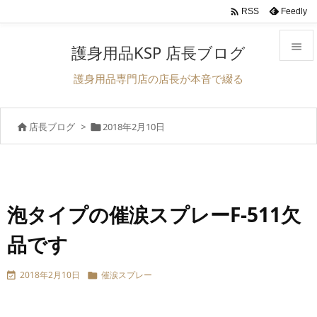

Feedly
RSS

護身用品KSP 店長ブログ

護身用品専門店の店長が本音で綴る
メニュ

店長ブログ
>
2018年2月10日


サイド

前へ

次へ
泡タイプの催涙スプレーF-511欠

品です
検索
2018年2月10日
催涙スプレー

