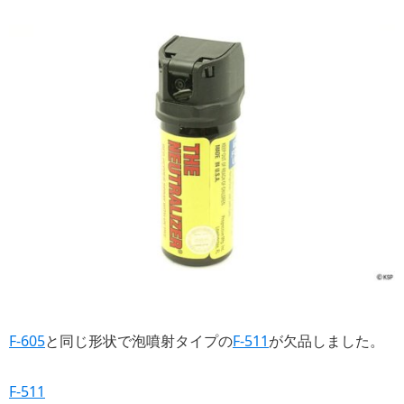
F-605
と同じ形状で泡噴射タイプの
F-511
が欠品しました。
F-511