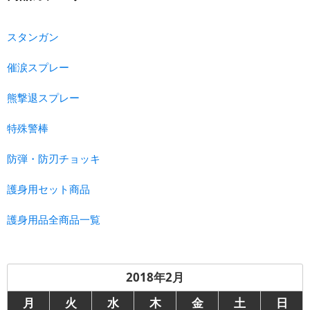
スタンガン
催涙スプレー
熊撃退スプレー
特殊警棒
防弾・防刃チョッキ
護身用セット商品
護身用品全商品一覧
2018年2月
月
火
水
木
金
土
日