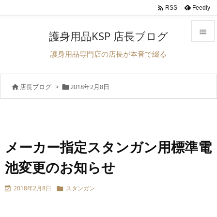

Feedly
RSS

護身用品KSP 店長ブログ

護身用品専門店の店長が本音で綴る
メニュ

店長ブログ
>
2018年2月8日


サイド

前へ

次へ
メーカー指定スタンガン用標準電

池変更のお知らせ
検索
2018年2月8日
スタンガン

