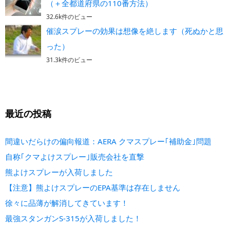
（＋全都道府県の110番方法）
32.6k件のビュー
催涙スプレーの効果は想像を絶します（死ぬかと思
った）
31.3k件のビュー
最近の投稿
間違いだらけの偏向報道：AERA クマスプレー｢補助金｣問題
自称｢クマよけスプレー｣販売会社を直撃
熊よけスプレーが入荷しました
【注意】熊よけスプレーのEPA基準は存在しません
徐々に品薄が解消してきています！
最強スタンガンS-315が入荷しました！