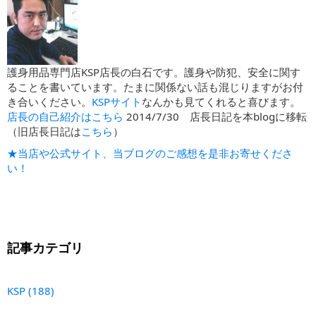
護身用品専門店KSP店長の白石です。護身や防犯、安全に関す
ることを書いています。たまに関係ない話も混じりますがお付
き合いください。
KSPサイト
なんかも見てくれると喜びます。
店長の自己紹介はこちら
2014/7/30 店長日記を本blogに移転
（旧店長日記は
こちら
）
★当店や公式サイト、当ブログのご感想を是非お寄せくださ
い！
記事カテゴリ
KSP
(188)