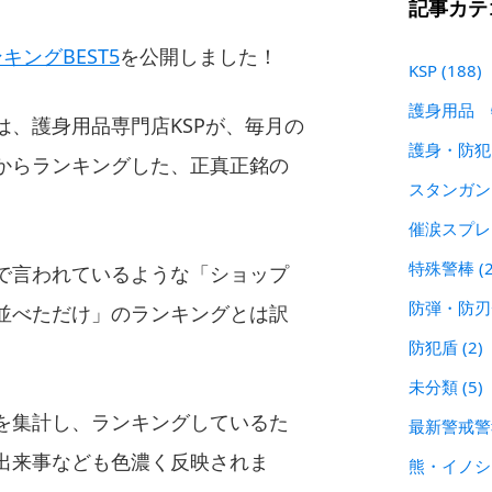
記事カテ
ングBEST5
を公開しました！
KSP
(188)
護身用品
は、護身用品専門店KSPが、毎月の
護身・防
からランキングした、正真正銘の
スタンガ
催涙スプ
特殊警棒
(
で言われているような「ショップ
防弾・防
並べただけ」のランキングとは訳
防犯盾
(2)
未分類
(5)
を集計し、ランキングしているた
最新警戒
出来事なども色濃く反映されま
熊・イノ