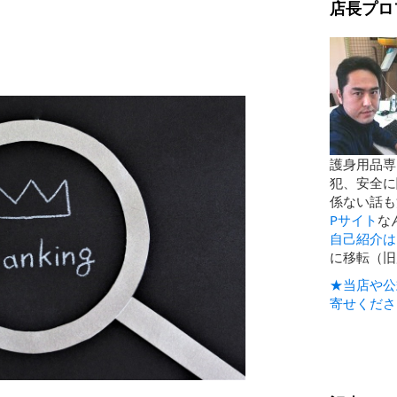
店長プロ
護身用品専
犯、安全に
係ない話も
Pサイト
な
自己紹介は
に移転（旧
★当店や公
寄せくださ