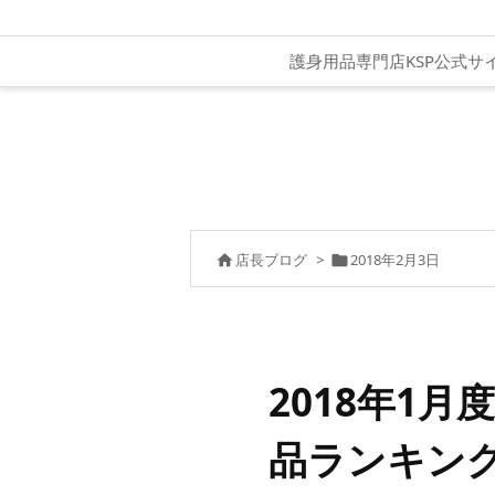
護身用品専門店KSP公式サ
店長ブログ
>
2018年2月3日


2018年1月
品ランキン