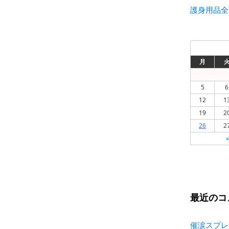
護身用品全
月
5
6
12
1
19
2
26
2
最近のコ
催涙スプレ