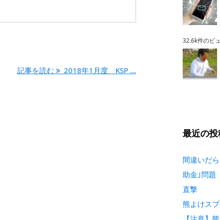
32.6k件のビ
記事を読む
2018年1月度 KSP ...
最近の投
間違いだら
助金｣問題
直撃
熊よけスプ
【注意】熊