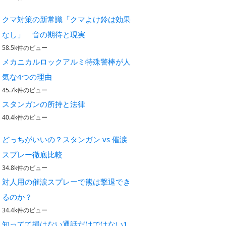
クマ対策の新常識「クマよけ鈴は効果
なし」 音の期待と現実
58.5k件のビュー
メカニカルロックアルミ特殊警棒が人
気な4つの理由
45.7k件のビュー
スタンガンの所持と法律
40.4k件のビュー
どっちがいいの？スタンガン vs 催涙
スプレー徹底比較
34.8k件のビュー
対人用の催涙スプレーで熊は撃退でき
るのか？
34.4k件のビュー
知ってて損はない通話だけではない1