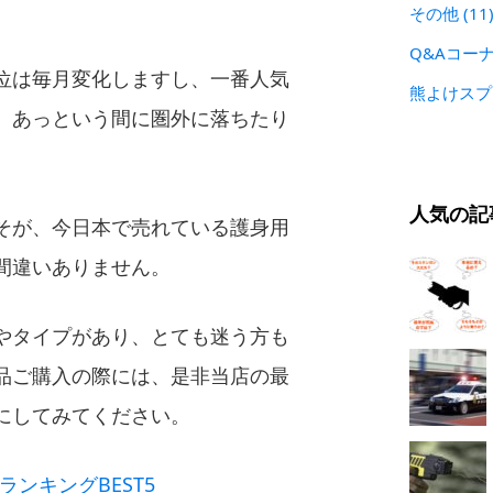
その他
(11
Q&Aコー
位は毎月変化しますし、一番人気
熊よけス
、あっという間に圏外に落ちたり
人気の記
そが、今日本で売れている護身用
間違いありません。
やタイプがあり、とても迷う方も
品ご購入の際には、是非当店の最
にしてみてください。
ランキングBEST5