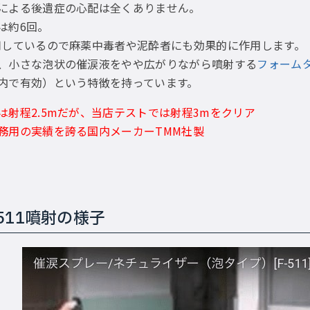
による後遺症の心配は全くありません。
は約6回。
用しているので麻薬中毒者や泥酔者にも効果的に作用します。
、小さな泡状の催涙液をやや広がりながら噴射する
フォーム
内で有効）という特徴を持っています。
は射程2.5mだが、当店テストでは射程3mをクリア
務用の実績を誇る国内メーカーTMM社製
511噴射の様子