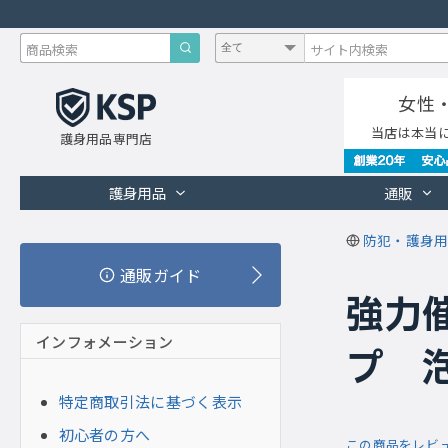
女性
当店は本当
護身用品専門店
護身用品
通販
防犯・護身用
通販ガイド
強力
インフォメーション
プ 泡
特定商取引法に基づく表示
初心者の方へ
この商品をレビ