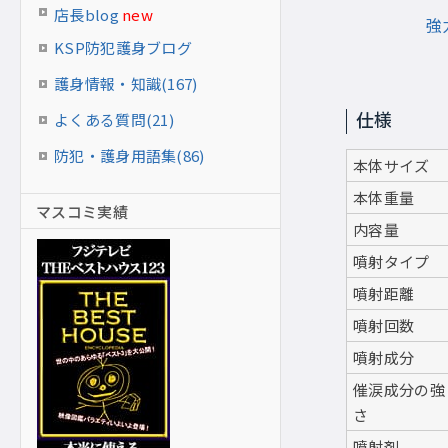
店長blog
new
強
KSP防犯護身ブログ
護身情報・知識(167)
仕様
よくある質問(21)
防犯・護身用語集(86)
本体サイズ
本体重量
マスコミ実績
内容量
噴射タイプ
噴射距離
噴射回数
噴射成分
催涙成分の強
さ
噴射剤