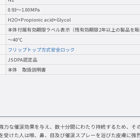
0.93〜1.00MPa
H2O+Propionic acid+Glycol
本体付属有効期限ラベル表示（残有効期限2年以上の製品を販
〜40℃
フリップトップ方式安全ロック
JSDPA認定品
本体 取扱説明書
強力な催涙効果を与え、数十分間にわたり持続するため、そ
を受けた人は喉、鼻、目及び催涙スプレーを浴びた皮膚に強