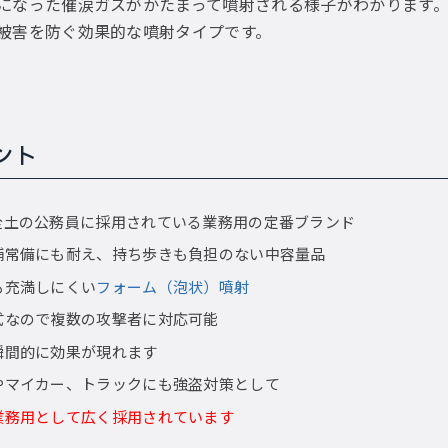
になった催涙ガスがかたまって噴射される様子がわかります
被害を防ぐ効果的な噴射タイプです。
ント
全土の公務員に採用されている業務用の定番ブランド
舗常備にも耐え、持ち歩きも負担のない中容量品
も充満しにくい
フォーム（泡状）噴射
式なので複数の攻撃者に対応可能
瞬間的に効果が現れます
やマイカー、トラックにも強盗対策として
業務用として広く採用されています