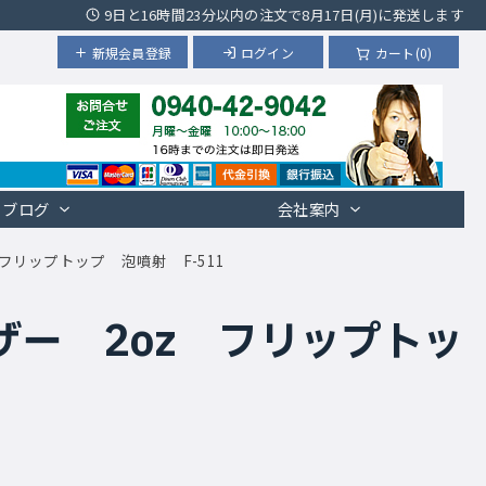
9日と16時間23分以内の注文で8月17日(月)に発送します
新規会員登録
ログイン
カート(0)
ブログ
会社案内
フリップトップ 泡噴射 F-511
ー 2oz フリップトッ