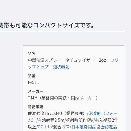
携帯も可能なコンパクトサイズです。
品名
中型催涙スプレー ネチュライザー 2oz
フリ
ップトップ
泡状噴射
品番
F-511
メーカー
TMM（業務用の実績・国内メーカー）
特記事項
催涙強度15万SHU（業界最強）/
泡噴射（フォー
ム）
/有効射程2.5m/噴射時間約6秒/有効期限2年
以上/
OC
＋
UV
混合ガス/
日本護身用品協会認定品