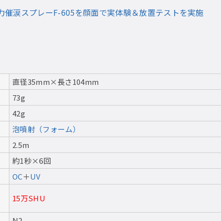
力催涙スプレーF-605を顔面で実体験＆放置テストを実施
直径35mm×長さ104mm
73g
42g
泡噴射（フォーム）
2.5m
約1秒×6回
OC
＋
UV
15万SHU
N2