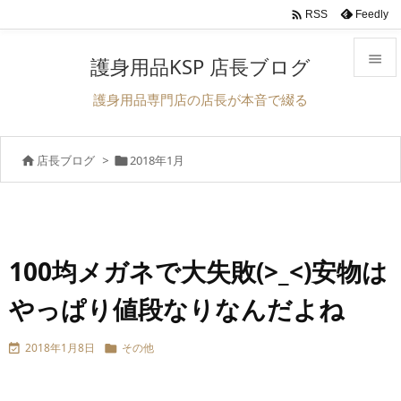

Feedly
RSS

護身用品KSP 店長ブログ

護身用品専門店の店長が本音で綴る
メニュ

店長ブログ
>
2018年1月


サイド

前へ

次へ
100均メガネで大失敗(>_<)安物は

やっぱり値段なりなんだよね
検索
2018年1月8日
その他

