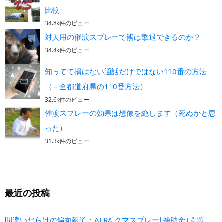
比較
34.8k件のビュー
対人用の催涙スプレーで熊は撃退できるのか？
34.4k件のビュー
知ってて損はない通話だけではない110番の方法
（＋全都道府県の110番方法）
32.6k件のビュー
催涙スプレーの効果は想像を絶します（死ぬかと思
った）
31.3k件のビュー
最近の投稿
間違いだらけの偏向報道：AERA クマスプレー｢補助金｣問題