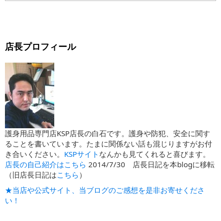
店長プロフィール
護身用品専門店KSP店長の白石です。護身や防犯、安全に関す
ることを書いています。たまに関係ない話も混じりますがお付
き合いください。
KSPサイト
なんかも見てくれると喜びます。
店長の自己紹介はこちら
2014/7/30 店長日記を本blogに移転
（旧店長日記は
こちら
）
★当店や公式サイト、当ブログのご感想を是非お寄せくださ
い！