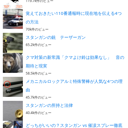
119.7k件のビュー
覚えておきたい110番通報時に現在地を伝える4つ
の方法
70k件のビュー
スタンガンの銃 テーザーガン
65.2k件のビュー
クマ対策の新常識「クマよけ鈴は効果なし」 音の
期待と現実
58.5k件のビュー
メカニカルロックアルミ特殊警棒が人気な4つの理
由
45.7k件のビュー
スタンガンの所持と法律
40.4k件のビュー
どっちがいいの？スタンガン vs 催涙スプレー徹底