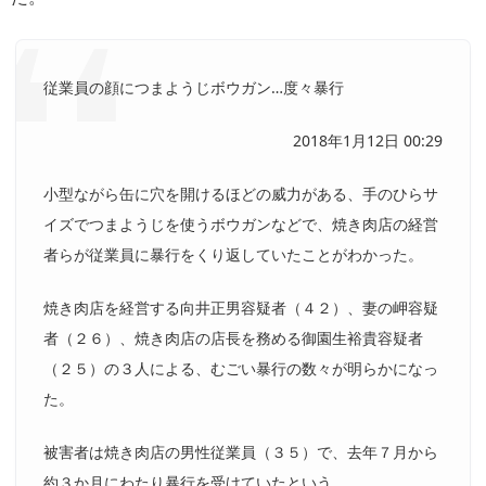
従業員の顔につまようじボウガン…度々暴行
2018年1月12日 00:29
小型ながら缶に穴を開けるほどの威力がある、手のひらサ
イズでつまようじを使うボウガンなどで、焼き肉店の経営
者らが従業員に暴行をくり返していたことがわかった。
焼き肉店を経営する向井正男容疑者（４２）、妻の岬容疑
者（２６）、焼き肉店の店長を務める御園生裕貴容疑者
（２５）の３人による、むごい暴行の数々が明らかになっ
た。
被害者は焼き肉店の男性従業員（３５）で、去年７月から
約３か月にわたり暴行を受けていたという。