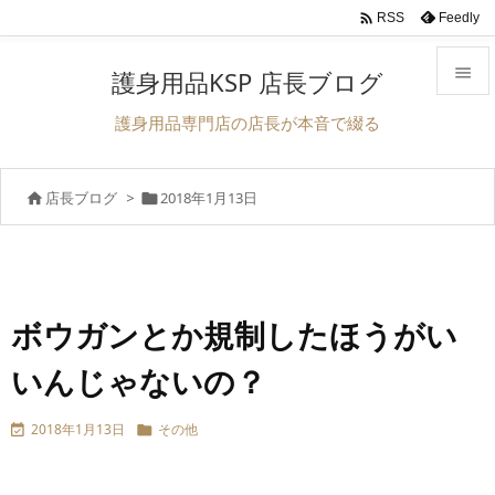

Feedly
RSS

護身用品KSP 店長ブログ

護身用品専門店の店長が本音で綴る
メニュ

店長ブログ
>
2018年1月13日


サイド

前へ

次へ
ボウガンとか規制したほうがい

いんじゃないの？
検索
2018年1月13日
その他

