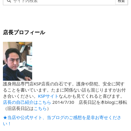
店長プロフィール
護身用品専門店KSP店長の白石です。護身や防犯、安全に関す
ることを書いています。たまに関係ない話も混じりますがお付
き合いください。
KSPサイト
なんかも見てくれると喜びます。
店長の自己紹介はこちら
2014/7/30 店長日記を本blogに移転
（旧店長日記は
こちら
）
★当店や公式サイト、当ブログのご感想を是非お寄せくださ
い！