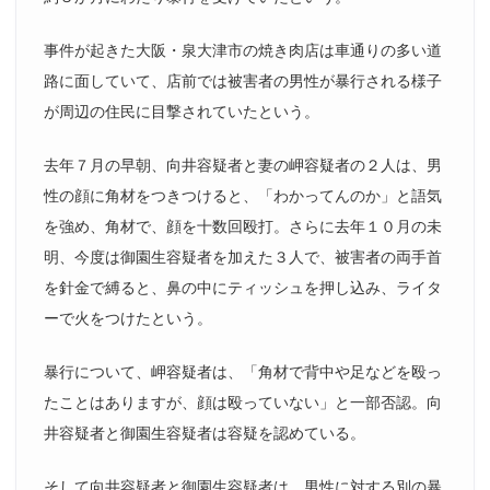
事件が起きた大阪・泉大津市の焼き肉店は車通りの多い道
路に面していて、店前では被害者の男性が暴行される様子
が周辺の住民に目撃されていたという。
去年７月の早朝、向井容疑者と妻の岬容疑者の２人は、男
性の顔に角材をつきつけると、「わかってんのか」と語気
を強め、角材で、顔を十数回殴打。さらに去年１０月の未
明、今度は御園生容疑者を加えた３人で、被害者の両手首
を針金で縛ると、鼻の中にティッシュを押し込み、ライタ
ーで火をつけたという。
暴行について、岬容疑者は、「角材で背中や足などを殴っ
たことはありますが、顔は殴っていない」と一部否認。向
井容疑者と御園生容疑者は容疑を認めている。
そして向井容疑者と御園生容疑者は、男性に対する別の暴