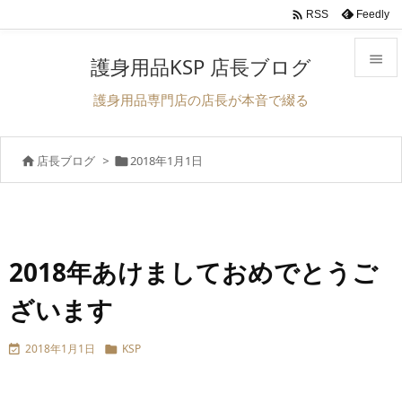

Feedly
RSS

護身用品KSP 店長ブログ

護身用品専門店の店長が本音で綴る
メニュ

店長ブログ
>
2018年1月1日


サイド

前へ

次へ
2018年あけましておめでとうご

ざいます
検索
2018年1月1日
KSP

