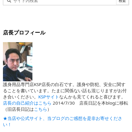
店長プロフィール
護身用品専門店KSP店長の白石です。護身や防犯、安全に関す
ることを書いています。たまに関係ない話も混じりますがお付
き合いください。
KSPサイト
なんかも見てくれると喜びます。
店長の自己紹介はこちら
2014/7/30 店長日記を本blogに移転
（旧店長日記は
こちら
）
★当店や公式サイト、当ブログのご感想を是非お寄せくださ
い！