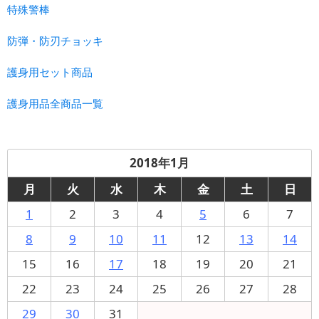
特殊警棒
防弾・防刃チョッキ
護身用セット商品
護身用品全商品一覧
2018年1月
月
火
水
木
金
土
日
1
2
3
4
5
6
7
8
9
10
11
12
13
14
15
16
17
18
19
20
21
22
23
24
25
26
27
28
29
30
31