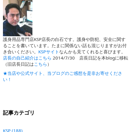
護身用品専門店KSP店長の白石です。護身や防犯、安全に関す
ることを書いています。たまに関係ない話も混じりますがお付
き合いください。
KSPサイト
なんかも見てくれると喜びます。
店長の自己紹介はこちら
2014/7/30 店長日記を本blogに移転
（旧店長日記は
こちら
）
★当店や公式サイト、当ブログのご感想を是非お寄せくださ
い！
記事カテゴリ
KSP
(188)