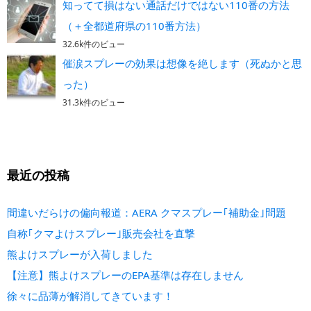
知ってて損はない通話だけではない110番の方法
（＋全都道府県の110番方法）
32.6k件のビュー
催涙スプレーの効果は想像を絶します（死ぬかと思
った）
31.3k件のビュー
最近の投稿
間違いだらけの偏向報道：AERA クマスプレー｢補助金｣問題
自称｢クマよけスプレー｣販売会社を直撃
熊よけスプレーが入荷しました
【注意】熊よけスプレーのEPA基準は存在しません
徐々に品薄が解消してきています！