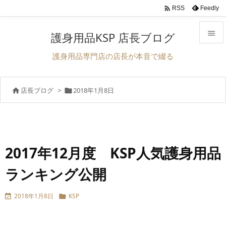

Feedly
RSS

護身用品KSP 店長ブログ

護身用品専門店の店長が本音で綴る
メニュ

店長ブログ
>
2018年1月8日


サイド

前へ

次へ
2017年12月度 KSP人気護身用品

ランキング公開
検索
2018年1月8日
KSP

