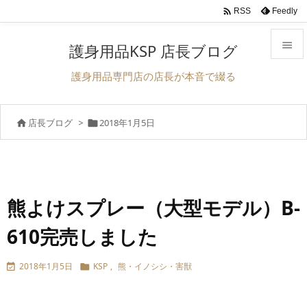

Feedly
RSS

護身用品KSP 店長ブログ

護身用品専門店の店長が本音で綴る
メニュ

店長ブログ
>
2018年1月5日


サイド

前へ

次へ
熊よけスプレー（大型モデル）B-

610完売しました
検索
2018年1月5日
KSP
,
熊・イノシシ・害獣

