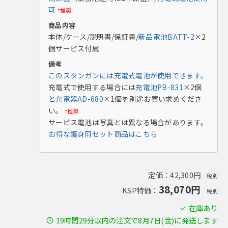
可
*推奨
商品内容
本体/ケース/説明書/保証書/
新品電池BATT-2
×2
個サービス付属
備考
このスタンガンには充電式電池が使用できます。
充電式で使用する場合には
充電池PB-831
×2個
と
充電器AD-680
×1個を別途お買い求めくださ
い。
*推奨
サービス電池は写真とは異なる場合があります。
お得な護身用セット商品はこちら
定価：42,300円
税別
38,070円
KSP特価：
税別
在庫あり
19時間29分以内の注文で8月7日(金)に発送します