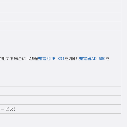
使用する場合には別途
充電池PB-831
を2個と
充電器AD-680
を
サービス）