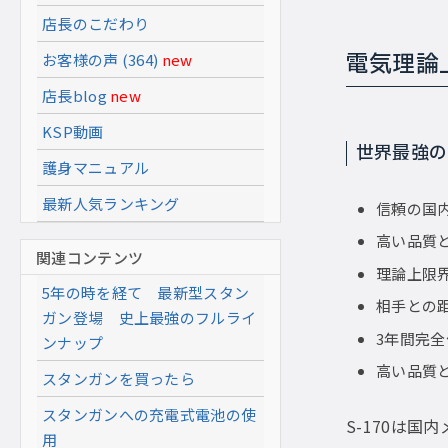
店長のこだわり
電気理論
お客様の声 (364)
new
店長blog
new
KSP動画
世界最強の
護身マニュアル
最新人気ランキング
信頼の国
高い品質
関連コンテンツ
理論上限
5年の時を経て 最新型スタン
相手との
ガン登場 史上最強のフルライ
3年間完
ンナップ
高い品質と
スタンガンを買ったら
スタンガンへの充電式電池の使
S-170は
用