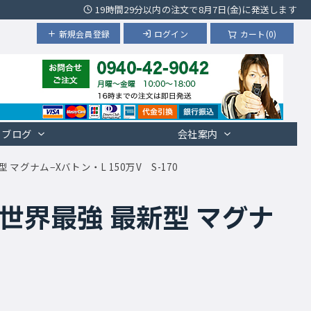
19時間29分以内の注文で8月7日(金)に発送します
新規会員登録
ログイン
カート(0)
ブログ
会社案内
マグナム−Xバトン・L 150万V S-170
世界最強 最新型 マグナ