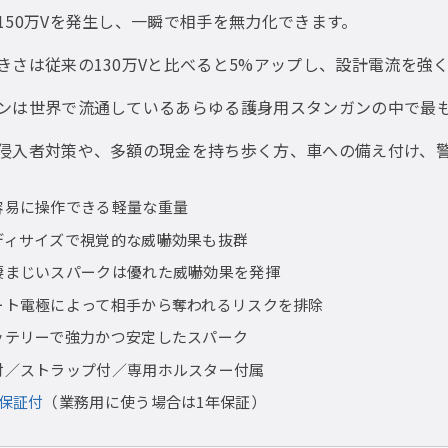
150万Vを発生し、一瞬で相手を無力化できます。
きさは従来の130万Vと比べると5%アップし、設計電流を強
ンは世界で流通しているあらゆる護身用スタンガンの中で最
侵入者対策や、多額の現金を持ち歩く方、車への備え付け、警
容易に操作できる軽量な重量
ディサイズで視覚的な威嚇効果も抜群
凄まじいスパークは優れた威嚇効果を発揮
ート電極によって相手から奪われるリスクを排除
ッテリーで強力かつ安定したスパーク
付／ストラップ付／専用ホルスター付属
全保証付
（業務用に使う場合は1年保証）