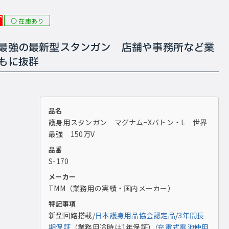
在庫あり
最強の最新型スタンガン 店舗や事務所など業
もに抜群
品名
護身用スタンガン マグナム−Xバトン・L 世界
最強 150万V
品番
S-170
メーカー
TMM（業務用の実績・国内メーカー）
特記事項
新型回路搭載/
日本護身用品協会認定品
/
3年間長
期保証
（業務用途時は1年保証）/
充電式電池使用