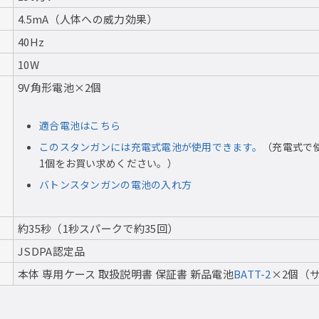
4.5mA（人体への威力効果）
40Hz
10W
9V角形電池×2個
適合電池はこちら
このスタンガンには充電式電池が使用できます。
（充電式で
1個をお買い求めください。）
バトンスタンガンの電池の入れ方
約35秒（1秒スパークで約35回）
JSDPA認定品
本体 専用ケース 取扱説明書 保証書 新品電池
BATT-2
×2個（