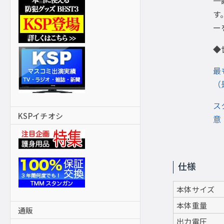
一
す
ー
◆
最
（
ス
KSPイチオシ
意
仕様
本体サイズ
本体重量
通販
出力電圧