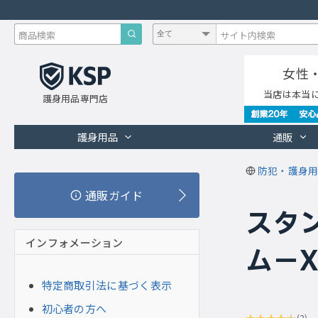
女性
当店は本当
護身用品専門店
護身用品
通販
防犯・護身用
通販ガイド
スタン
インフォメーション
ム−X
特定商取引法に基づく表示
初心者の方へ
(2)