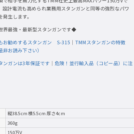
瞬で相手を無力化するTMM社史上最高MAXパワー150万Vで
。設計電流も高められ業務用スタンガンと同等の強烈なパワ
を発生します。
世界最強・最新型スタンガンです◆
もお勧めするスタンガン S-315
｜
TMMスタンガンの特徴
是非お読み下さい）
タンガンは3年保証です
｜
危険！並行輸入品（コピー品）に注
縦38.5cm 横5.5cm 厚さ4cm
360g
150万V