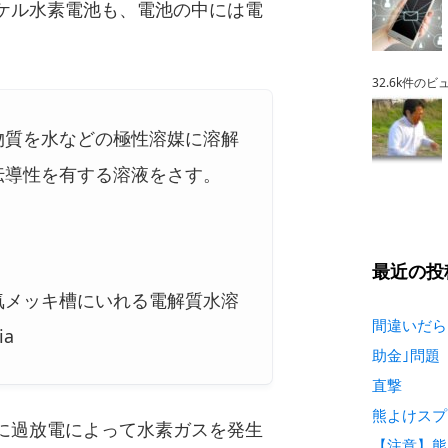
ケル水素電池も、電池の中には電
32.6k件のビ
物質を水などの極性溶媒に溶解
伝導性を有する溶液をさす。
最近の投
気メッキ槽にいれる電解質水溶
間違いだら
ia
助金｣問題
直撃
熊よけスプ
に過放電によって水素ガスを発生
【注意】熊