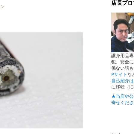
店長プロ
ガン
護身用品専
犯、安全に
係ない話も
Pサイト
な
自己紹介は
に移転（旧
★当店や公
寄せくださ