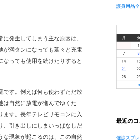
護身用品全
常に発生してしまう主な原因は、
月
1
池が満タンになっても延々と充電
7
8
になっても使用を続けたりすると
14
1
21
2
28
2
電です。例えば何も使わずただ放
池は自然に放電が進んでゆくた
ります。長年テレビリモコンに入
最近のコ
り、引き出しにしまいっぱなしだ
うな現象が起こるのは、この自然
催涙スプレ