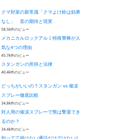
クマ対策の新常識「クマよけ鈴は効果
なし」 音の期待と現実
58.5k件のビュー
メカニカルロックアルミ特殊警棒が人
気な4つの理由
45.7k件のビュー
スタンガンの所持と法律
40.4k件のビュー
どっちがいいの？スタンガン vs 催涙
スプレー徹底比較
34.8k件のビュー
対人用の催涙スプレーで熊は撃退でき
るのか？
34.4k件のビュー
知ってて損はない通話だけではない1