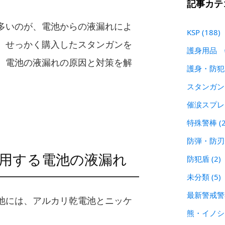
記事カテ
多いのが、電池からの液漏れによ
KSP
(188)
。せっかく購入したスタンガンを
護身用品
、電池の液漏れの原因と対策を解
護身・防
スタンガ
催涙スプ
特殊警棒
(
防弾・防
用する電池の液漏れ
防犯盾
(2)
未分類
(5)
最新警戒
池には、アルカリ乾電池とニッケ
熊・イノ