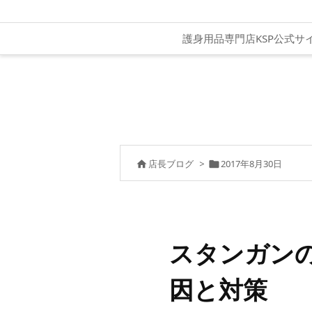
護身用品専門店KSP公式サ
店長ブログ
>
2017年8月30日


スタンガン
因と対策