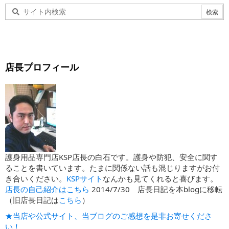
店長プロフィール
護身用品専門店KSP店長の白石です。護身や防犯、安全に関す
ることを書いています。たまに関係ない話も混じりますがお付
き合いください。
KSPサイト
なんかも見てくれると喜びます。
店長の自己紹介はこちら
2014/7/30 店長日記を本blogに移転
（旧店長日記は
こちら
）
★当店や公式サイト、当ブログのご感想を是非お寄せくださ
い！