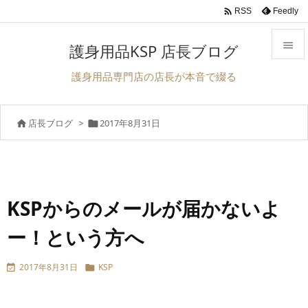

Feedly
RSS

護身用品KSP 店長ブログ

護身用品専門店の店長が本音で綴る
メニュ

店長ブログ
>
2017年8月31日


サイド

前へ

次へ
KSPからのメールが届かないよ

ー！という方へ
検索
2017年8月31日
KSP

