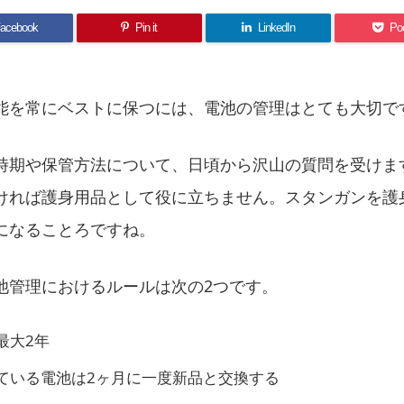
acebook
Pin it
LinkedIn
Po
能を常にベストに保つには、電池の管理はとても大切で
時期や保管方法について、日頃から沢山の質問を受けま
ければ護身用品として役に立ちません。スタンガンを護
になることろですね。
池管理におけるルールは次の2つです。
最大2年
ている電池は2ヶ月に一度新品と交換する