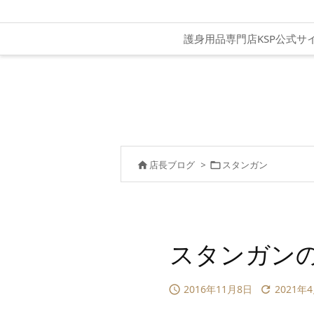
護身用品専門店KSP公式サ
店長ブログ
>
スタンガン


スタンガン
2016年11月8日
2021年

