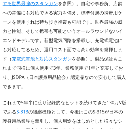
する世界最強のスタンガン
を参照）。自宅や事務所、店舗
への常備にも対応できる実力を備え、標準付属の携帯用ケ
ースを使用すれば持ち歩き携帯も可能です。世界最強の威
力と性能、そして携帯も可能というオールラウンドなハイ
エンドモデルです。新型電気回路を搭載し、充電式電池に
も対応してるため、運用コスト面でも高い効率を発揮しま
す（
充電式電池と対応スタンガン
を参照）。製品保証もこ
れまで同様に個人使用で3年、業務使用で1年と充実してお
り、JSDPA（日本護身用品協会）認定品なので安心して購入
できます。
これまで5年半に渡り記録的なヒットを続けてきた130万V版
である
S-313
の後継機種として、今後はこのS-315が日本の
護身用品業界を牽引し、個人用途をはじめとした様々なシ