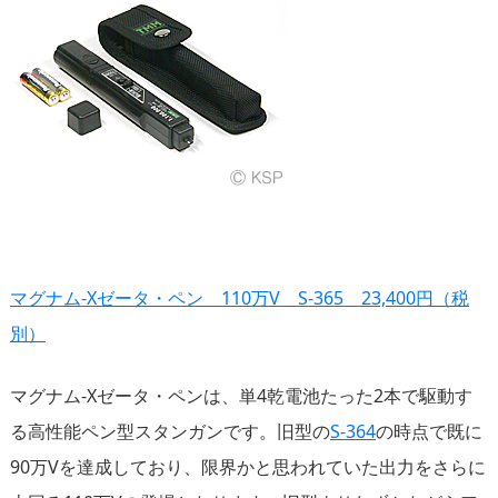
マグナム-Xゼータ・ペン 110万V S-365 23,400円（税
別）
マグナム-Xゼータ・ペンは、単4乾電池たった2本で駆動す
る高性能ペン型スタンガンです。旧型の
S-364
の時点で既に
90万Vを達成しており、限界かと思われていた出力をさらに