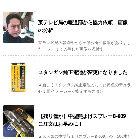
某テレビ局の報道部から協力依頼 画像
の分析
某テレビ局の報道部から画像分析の依頼がありまし
た。 メールで入手した画像を添付す ...
スタンガン純正電池が変更になりました
▲新しくスタンガン純正電池となった黄色のデュラ
セル電池 メーカーが指定するスタン ...
【残り僅か】中型熊よけスプレーB-609
ご注文はお早めに！
▲大人気の中型熊よけスプレーB-609。今月500本仕