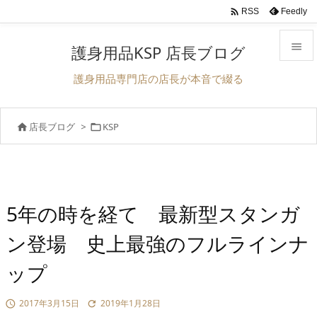

Feedly
RSS

護身用品KSP 店長ブログ

護身用品専門店の店長が本音で綴る
メニュ

店長ブログ
>
KSP


前へ

次へ

検索
5年の時を経て 最新型スタンガ
ン登場 史上最強のフルラインナ
ップ
2017年3月15日
2019年1月28日

