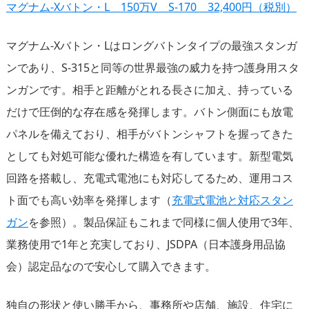
マグナム-Xバトン・L 150万V S-170 32,400円（税別）
マグナム-Xバトン・Lはロングバトンタイプの最強スタンガ
ンであり、S-315と同等の世界最強の威力を持つ護身用スタ
ンガンです。相手と距離がとれる長さに加え、持っている
だけで圧倒的な存在感を発揮します。バトン側面にも放電
パネルを備えており、相手がバトンシャフトを握ってきた
としても対処可能な優れた構造を有しています。新型電気
回路を搭載し、充電式電池にも対応してるため、運用コス
ト面でも高い効率を発揮します（
充電式電池と対応スタン
ガン
を参照）。製品保証もこれまで同様に個人使用で3年、
業務使用で1年と充実しており、JSDPA（日本護身用品協
会）認定品なので安心して購入できます。
独自の形状と使い勝手から、事務所や店舗、施設、住宅に