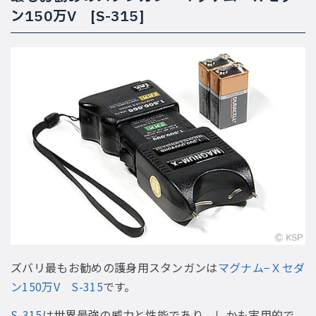
ン150万V [S-315]
ズバリ最もお勧めの護身用スタンガンは
マグナム−Ｘセダ
ン150万V S-315
です。
S-315
は世界最強の威力と性能であり、しかも実用的で