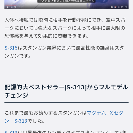
人体へ接触では瞬時に相手を行動不能にでき、空中スパ
ークにおいても強大なスパークによって相手に最大限の
恐怖感を与えて効果的に威嚇できます。
S-315
はスタンガン業界において最高性能の護身用スタ
ンガンです。
記録的大ベストセラー[S-313]からフルモデル
チェンジ
これまで最もお勧めするスタンガンは
マグナム−Ｘセダ
ン S-313
でした。
S-313
は世界最強のハンディタイプスタンガンとして5年