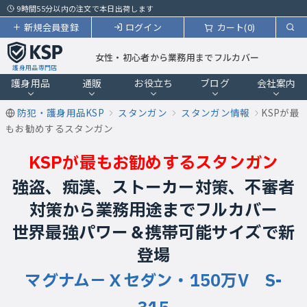
9時間55分以内の注文で本日出荷します
新規会員登録
ログイン
カート(0)
女性・初心者から業務用までフルカバー
護身用品専門店
護身用品
通販
お役立ち
ブログ
会社案内
防犯・護身用品KSP
スタンガン
スタンガン情報
KSPが最
もお勧めするスタンガン
KSPが最もお勧めするスタンガン
強盗、痴漢、ストーカー対策、不審者
対策から業務用途までフルカバー
世界最強パワー＆携帯可能サイズで新
登場
マグナム−Ｘセダン・150万V S-