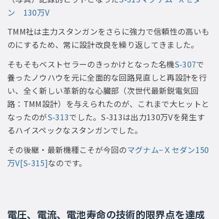
ン 130万V
TMM社は主力スタンガンをさらに強力で信頼性の高いも
のにするため、常に設計改良を繰り返してきました。
そもそもベストセラーのきっかけとなった名機
S-307
で
養ったノウハウを元に全面的な回路見直しと再設計を行
い、全く新しい革新的な心臓部（次世代最新鋭電気回
路：TMM設計）を与えられたのが、これまで大ヒットと
なったのが
S-313
でした。S-313は出力130万Vを発生す
るハイスペックなスタンガンでした。
その後継・最新機種こそが今回の
マグナム−Ｘセダン150
万V[S-315]
なのです。
電圧、電流、電池寿命の技術的限界点を達成