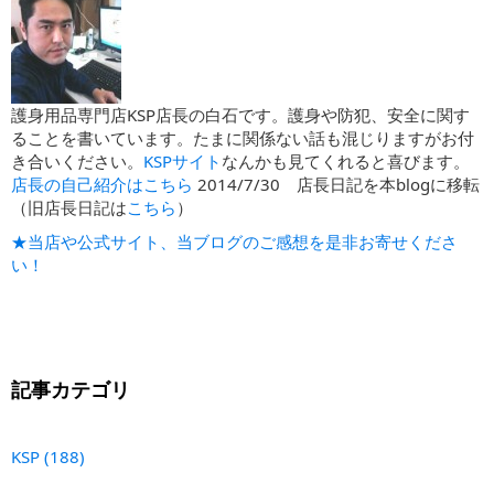
護身用品専門店KSP店長の白石です。護身や防犯、安全に関す
ることを書いています。たまに関係ない話も混じりますがお付
き合いください。
KSPサイト
なんかも見てくれると喜びます。
店長の自己紹介はこちら
2014/7/30 店長日記を本blogに移転
（旧店長日記は
こちら
）
★当店や公式サイト、当ブログのご感想を是非お寄せくださ
い！
記事カテゴリ
KSP
(188)