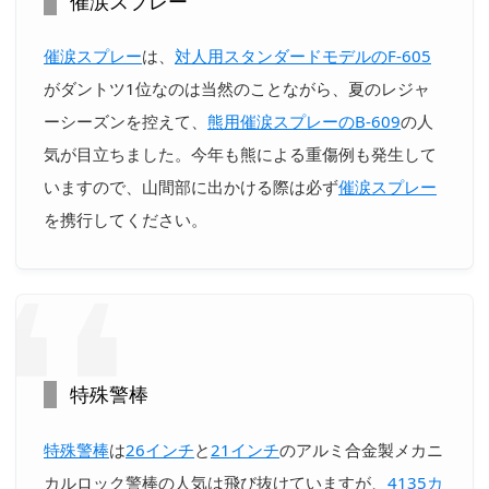
催涙スプレー
催涙スプレー
は、
対人用スタンダードモデルのF-605
がダントツ1位なのは当然のことながら、夏のレジャ
ーシーズンを控えて、
熊用催涙スプレーのB-609
の人
気が目立ちました。今年も熊による重傷例も発生して
いますので、山間部に出かける際は必ず
催涙スプレー
を携行してください。
特殊警棒
特殊警棒
は
26インチ
と
21インチ
のアルミ合金製メカニ
カルロック警棒の人気は飛び抜けていますが、
4135カ