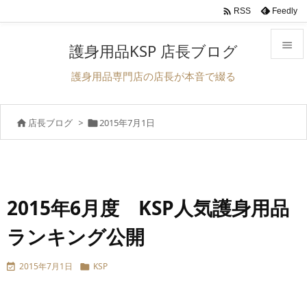

Feedly
RSS

護身用品KSP 店長ブログ

護身用品専門店の店長が本音で綴る
メニュ

店長ブログ
>
2015年7月1日


サイド

前へ

次へ
2015年6月度 KSP人気護身用品

ランキング公開
検索
2015年7月1日
KSP

