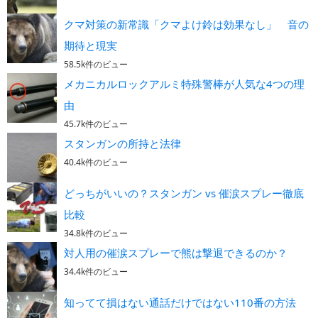
クマ対策の新常識「クマよけ鈴は効果なし」 音の
期待と現実
58.5k件のビュー
メカニカルロックアルミ特殊警棒が人気な4つの理
由
45.7k件のビュー
スタンガンの所持と法律
40.4k件のビュー
どっちがいいの？スタンガン vs 催涙スプレー徹底
比較
34.8k件のビュー
対人用の催涙スプレーで熊は撃退できるのか？
34.4k件のビュー
知ってて損はない通話だけではない110番の方法