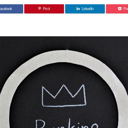
acebook
Pin it
LinkedIn
Po