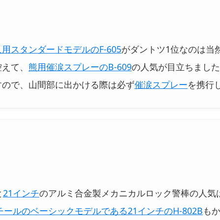
用スタンダードモデルのF-605
がダントツ1位なのは当
控えて、
熊用催涙スプレーのB-609
の人気が目立ちました
すので、山間部に出かける際は必ず
催涙スプレー
を携行
と
21インチ
のアルミ合金製メカニカルロック警棒の人気
チールのベーシックモデルである21インチのH-802B
も