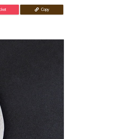
cket
Copy