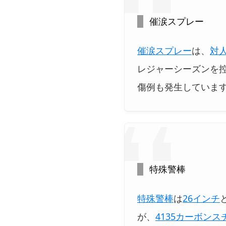
催涙スプレー
催涙スプレー
は、
対人
レジャーシーズンを
傷例も発生していま
特殊警棒
特殊警棒
は
26インチ
が、
4135カーボンス