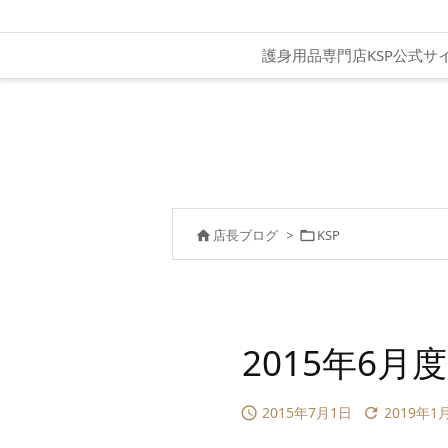
護身用品専門店KSP公式サ
店長ブログ
>
KSP


2015年6
2015年7月1日
2019年1

