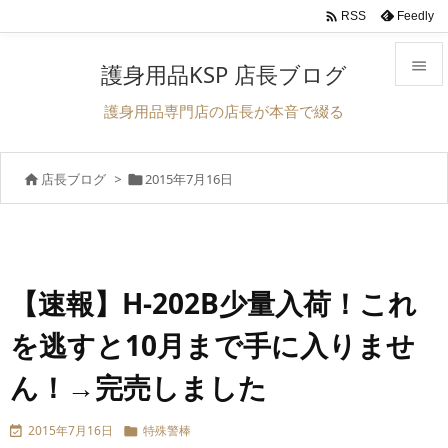

Feedly
RSS

護身用品KSP 店長ブログ

護身用品専門店の店長が本音で綴る
メニュ

店長ブログ
>
2015年7月16日


サイド

前へ

次へ
【速報】H-202B少量入荷！これ

を逃すと10月まで手に入りませ
検索
ん！→完売しました
2015年7月16日
特殊警棒

